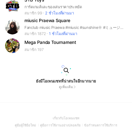
การ์ดเกมส์และของเล่นราคาประหยัด
สมาชิก 99
2 ชั่วโมงที่ผ่านมา
miusic Praewa Square
Fanclub miusic Praewa #miusic #sunshine🌞 #ミュージック #มิวสิค #หมานุ่ม #หมูนุ่ม คนรักน้องมิวสิคเข้ามาคุยกันได้นะ~
สมาชิก 1872
1 ชั่วโมงที่ผ่านมา
Mega Panda Tournament
สมาชิก 197
ยังมีโอเพนแชทที่น่าสนใจอีกมากมาย
ดูเพิ่มเติม
(Open
เกี่ยวกับโอเพนแชท
in
(Open
(Open
(Open
คู่มือผู้ใช้มือใหม่
คู่มือการใช้งานอย่างปลอดภัย
ข้อกำหนดการใช้บริการ
a
in
in
in