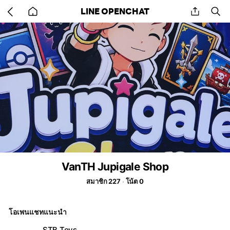
Go
share
se
LINE OPENCHAT
back
to
home
VanTH Jupigale Shop
สมาชิก 227
โน้ต 0
โอเพนแชทแนะนำ
STB Toys