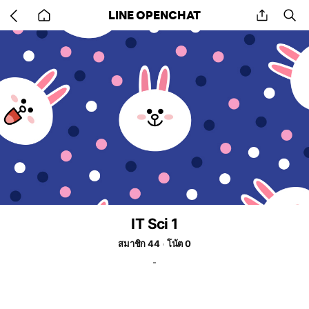
Go
share
se
LINE OPENCHAT
back
to
home
IT Sci 1
สมาชิก 44
โน้ต 0
-