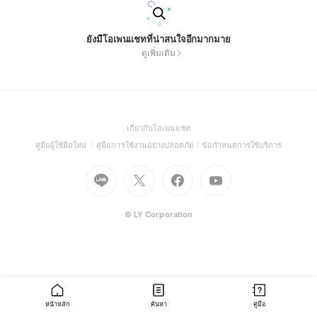
ยังมีโอเพนแชทที่น่าสนใจอีกมากมาย
ดูเพิ่มเติม
(Open
เกี่ยวกับโอเพนแชท
in
(Open
(Open
(Open
คู่มือผู้ใช้มือใหม่
คู่มือการใช้งานอย่างปลอดภัย
ข้อกำหนดการใช้บริการ
a
in
in
in
Go
Go
Go
new
Go
a
a
a
to
to
to
window)
to
new
new
new
Line
X
Facebook
Youtube
window)
window)
window)
(Open
(Open
(Open
(Open
© LY Corporation
in
in
in
in
a
a
a
a
new
new
new
new
window)
window)
window)
window)
หน้าหลัก
ค้นหา
คู่มือ