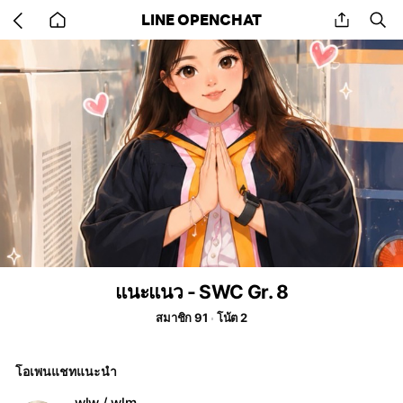
Go
share
se
LINE OPENCHAT
back
to
home
แนะแนว - SWC Gr. 8
สมาชิก 91
โน้ต 2
โอเพนแชทแนะนำ
wlw / wlm