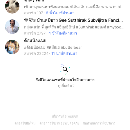
เข้ามาคุยเล่นหาเพื่อนหาคนคุยได้นะคับ แอดนี้คือ wlw wlm bi ขอคนที่เกิด 010-014🥹🥺
สมาชิก 197
6 ชั่วโมงที่ผ่านมา
💙🐻‍❄️ บ้านหมีขาว Gee Sutthirak Subvijitra Fanclub สุดที่รัก
กลุ่มคนรัก จี๋ สุดที่รัก #จี๋สุทธิรักษ์ #Sutthirak #อนงค์ #myboo #สุทธิรักษ์ทรัพย์วิจิตร #ภาพยนต์ #พี่จี๋ #จี๋4kings #4kings #Geesutthirak #Gee #สุดที่รัก #หมีขั่วโลก
สมาชิก 2797
4 ชั่วโมงที่ผ่านมา
ด้อมน้องเนย
#ด้อมน้องเนย #หมีเนย #butterbear
สมาชิก 22224
11 นาทีที่ผ่านมา
ยังมีโอเพนแชทที่น่าสนใจอีกมากมาย
ดูเพิ่มเติม
(Open
เกี่ยวกับโอเพนแชท
in
(Open
(Open
(Open
คู่มือผู้ใช้มือใหม่
คู่มือการใช้งานอย่างปลอดภัย
ข้อกำหนดการใช้บริการ
a
in
in
in