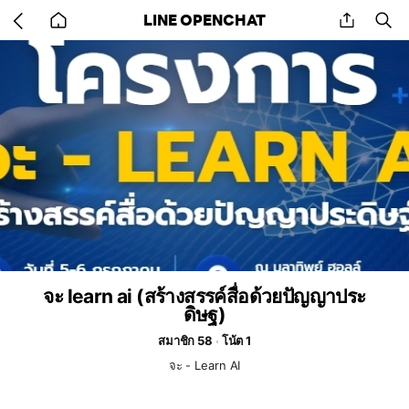
Go
share
se
LINE OPENCHAT
back
to
home
จะ learn ai (สร้างสรรค์สื่อด้วยปัญญาประ
ดิษฐ)
สมาชิก 58
โน้ต 1
จะ - Learn AI