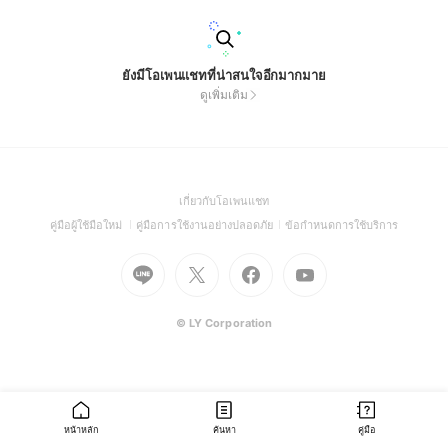
ยังมีโอเพนแชทที่น่าสนใจอีกมากมาย
ดูเพิ่มเติม
(Open
เกี่ยวกับโอเพนแชท
in
(Open
(Open
(Open
คู่มือผู้ใช้มือใหม่
คู่มือการใช้งานอย่างปลอดภัย
ข้อกำหนดการใช้บริการ
a
in
in
in
Go
Go
Go
new
Go
a
a
a
to
to
to
window)
to
new
new
new
Line
X
Facebook
Youtube
window)
window)
window)
(Open
(Open
(Open
(Open
© LY Corporation
in
in
in
in
a
a
a
a
new
new
new
new
window)
window)
window)
window)
หน้าหลัก
ค้นหา
คู่มือ