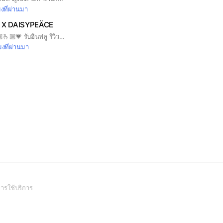
มงที่ผ่านมา
 X DAISYPEÄCE
Bello Influencer 🫰🏼🫰🏼💗 รับอินฟลู รีวิวร้านในกรุงเทพ / มีเครื่องดื่ม Support + ค่าตอบแทน (มีงานให้ลงทุกวัน) กลุ่มนี้ไว้หาผู้ติดตามนะครับ ไม่บอร์ดงานน้า ขอให้สนุกกับหาผู้ติดตามครับ 🎉 *ใช้รูปโปรไฟล์/ชื่อเล่น 🫰🏼
มงที่ผ่านมา
(Open
ารใช้บริการ
in
a
new