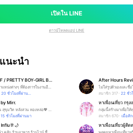
เปิดใน LINE
ดาวน์โหลดแอป LINE
ทแนะนำ
MC / STAFF / PRETTY BOY-GIRL BY BPOINT MKT ♥️
After Hours Rev
กลุ่มสำหรับ ตำแหน่งต่างๆ ที่ต้องการในงานอีเว้นท์ เช่น MC, PC, Staff, Sampling, Mascot, Pretty Boy-Girl, Supervisor โดย B.POINT MKT #MC #STAFF #PC #Sampling #Mascot #ทั่วไทย #Event ❌งดงาน DJ,VJ,Live❌
20 ชั่วโมงที่ผ่านมา
สมาชิก 317
22 ชั่วโ
 by Mirr.
หาเพื่อนเที่ยว กร
อินฟลูร้านย่าน สุขุมวิท หลังสวน ทองหล่อ💖 #party #influ #nightout
15 ชั่วโมงที่ผ่านมา
สมาชิก 670
เมื่อสัก
 Influ🥂🌙
ลงงานร้านเหล้า คลับ ร้านอาหาร ร้านไวน์ ชื่อดัง ย่านทองหล่อ เอกมัย สุขุมวิท (มีลงงานทุกวัน)🥂