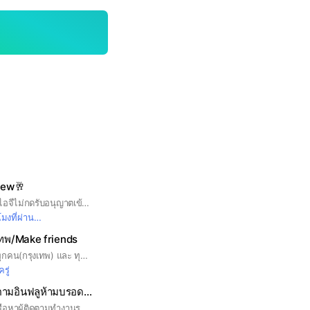
iew🥂
ไม่ใส่รูปตัวเองและชื่อไอจีไม่กดรับอนุญาตเข้ากลุ่มนะคะ
มงที่ผ่านมา
ุงเทพ/Make friends
กลุ่มนี้สร้างมาเพื่อให้ทุกคน(กรุงเทพ) และ ทุกคนที่อยู่ในประเทศไทยสามารถมาเป็นเพื่อนกันได้ชชวนกันไปเที่ยวชวนกันไปทำคอนเทนท์ชวนกันไปถ่ายรูปชวนกันไปเที่ยวต่างประเทศหรือต่างจังหวัดกันได้เลยนะคะ กติกา: โพสต์หาเพื่อนจะไปไหน แนะนำให้ -ระบุวันและเวลา -ระบุสถานที่และจำนวนคน (แนะนำหาเพื่อนล่วงหน้าอย่างน้อยสองถึงสามวันขึ้นไปจะได้มีเพื่อนไปด้วยนะคะ) ส่วนกิจกรรมรวมจากแอดมินจะมีมาแจ้งเรื่อยเรื่อยค่ะ 💗
ครู่
หาเพื่อนเที่ยวผู้ติดตามอินฟลูห้ามบรอดงาน
พูดคุยหาเพื่อนเที่ยวหรือหาผู้ติดตามทำงานรบกวนแจ้งวันเวลาสถานที่ให้ชัดเจน ห้ามบรอดงานเด็ดขาด❗️ ระวังมิจฉาชีพกันด้วยน้า