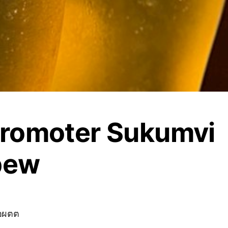
 Promoter Sukumvi
.bew
ือผตต