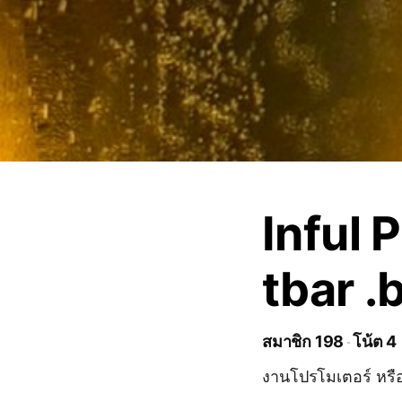
Inful
tbar 
สมาชิก 198
โน้ต 4
งานโปรโมเตอร์ หร