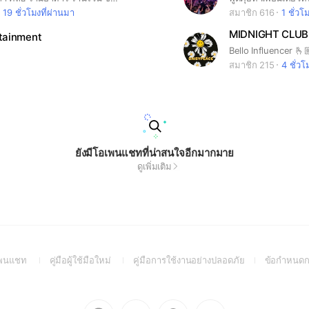
19 ชั่วโมงที่ผ่านมา
สมาชิก 616
1 ชั่วโ
MIDNIGHT CLUB
rtainment
สมาชิก 215
4 ชั่วโ
ยังมีโอเพนแชทที่น่าสนใจอีกมากมาย
ดูเพิ่มเติม
(Open
(Open
(Open
อเพนแชท
คู่มือผู้ใช้มือใหม่
คู่มือการใช้งานอย่างปลอดภัย
ข้อกำหนดก
in
in
in
a
a
a
new
new
new
Go
Go
Go
Go