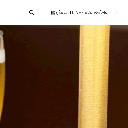
Search
ดูในแอป LINE บนสมาร์ทโฟน
OpenChats
Open
or
search
messages
area