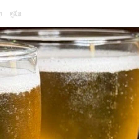
า
คู่มือ