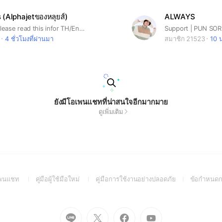
s (Alphajetของหลุยส์)
ALWAYS
‼️กรุณาอ่าน please read this infor TH/Eng บ้านนี้เป็นบ้านหลักแรกของด้อมแอลฟ่า หรืออัลฟ่า ขอให้ทุกคนที่เข้ามาในกลุ่ม ตอบคำถามให้ตรงแล้วจะได้เข้านะคะ หากยังไม่ได้เข้าภายใน 24 ชม. อัลฟ่าลองเข้ามาส่งคำขอเข้าใหม่และตอบคำถามให้ถูกอีกครั้งน้า ซึ่งชื่อด้อมเต็มๆมี 5 พยางค์ ใบ้ว่าเป็นแฮชแทกที่เราใช้สำหรับแฟนคลับของหลุยส์น้า🥰 *ใส่รูปโปรไฟล์(รูปตัวเอง,รูปหลุยส์ อื่นๆ) ตั้งชื่อด้วยนะคะ ไม่ใส่แค่อิโมจิเดี่ยวๆ สะดวกต่อการเรียกชื่อกันในห้องแชท 🎈เข้ามาแล้วอย่าลืมอ่านกฎระเบียบบ้านในNoteกันนะคะ😘🥰 ไม่ต้องแนะนำตัวหรือขอบคุณนะคะ อาจจะเป็นการรบกวนบุคคลอื่น โดยสามารถแนะนำตัวในโน้ตห้อง รักน้องเอ็นดูน้องไปนานๆ ขอบคุณมากๆค่ะ🙏🏻🙏🏻 This house is Alphajet’s louis first main house. question for enter who enters the your guy need to ans questions directly and you will be able to enter. *Insert your profile picture. (self-portrait, Louis' picture, etc.) Please put your name on, don’t use emoji name It's difficult to identify. * being love for long* Let's love together💝
Support | PUN SO
4 ชั่วโมงที่ผ่านมา
สมาชิก 21523
10 น
ยังมีโอเพนแชทที่น่าสนใจอีกมากมาย
ดูเพิ่มเติม
(Open
(Open
(Open
อเพนแชท
คู่มือผู้ใช้มือใหม่
คู่มือการใช้งานอย่างปลอดภัย
ข้อกำหนดก
in
in
in
a
a
a
new
new
new
Go
Go
Go
Go
window)
window)
window)