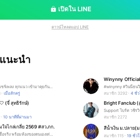
เปิดใน LINE
ดาวน์โหลดแอป LINE
ทแนะนำ
า
Winynny Officia
🎶🎵ฟังเพลง แชร์เพลง ทุกแนว เข้ามาคุยกันนะคะ
#winynny #วินนี่ธนว
8
เมื่อสักครู่
สมาชิก 3292
4 ชั่
 (จี๋ สุทธิรักษ์)
Bright Fanclub (
Support ไบร์ท วชิรวิ
10 นาทีที่ผ่านมา
สมาชิก 2272
มใจไกล่เกลี่ย 2569 #สว.ภก.
สีน้ำเงิน ม.ปลาย(
ให้นักเรียนตั้งชื่อจริง พร้อมห้องของตนเองเท่านั้น เช่น #อัญชิสา5/8
สมาชิก 115
19 ชั่ว