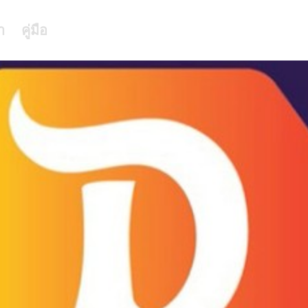
า
คู่มือ