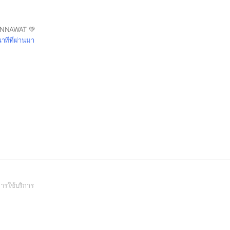
RNNAWAT 💚
าทีที่ผ่านมา
(Open
ารใช้บริการ
in
a
new
window)