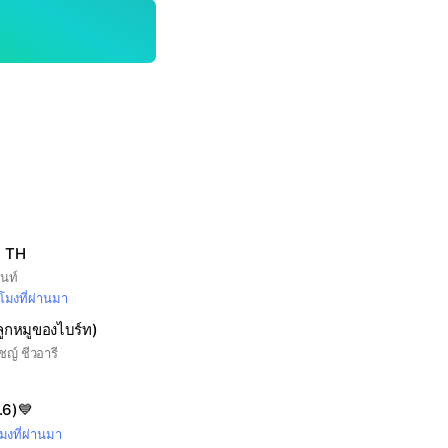
l TH
ินท์
วโมงที่ผ่านมา
ลูกหมูของไบร์ท)
ชญ์ ชีวอารี
ม.6)💙
โมงที่ผ่านมา