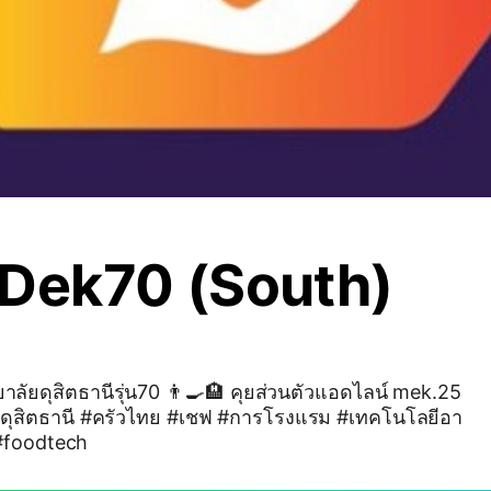
 Dek70 (South)
70 👨‍🍳🏨 คุยส่วนตัวแอดไลน์ mek.25
ยดุสิตธานี #ครัวไทย #เชฟ #การโรงแรม #เทคโนโลยีอา
#foodtech