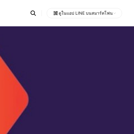
Search
ดูในแอป LINE บนสมาร์ทโฟน
OpenChats
Open
or
search
messages
area