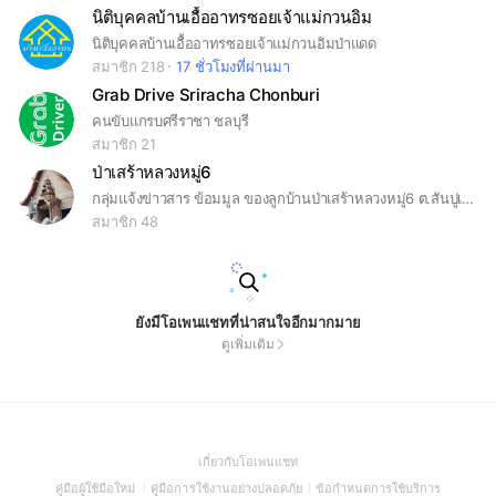
นิติบุคคลบ้านเอื้ออาทรซอยเจ้าแม่กวนอิม
นิติบุคคลบ้านเอื้ออาทรซอยเจ้าแม่กวนอิมป่าแดด
สมาชิก 218
17 ชั่วโมงที่ผ่านมา
Grab Drive Sriracha Chonburi
คนขับแกรบศรีราชา ชลบุรี
สมาชิก 21
ป่าเสร้าหลวงหมู่6
กลุ่มแจ้งข่าวสาร ข้อมมูล ของลูกบ้านป่าเสร้าหลวงหมู่6 ต.สันปูเลย
สมาชิก 48
ยังมีโอเพนแชทที่น่าสนใจอีกมากมาย
ดูเพิ่มเติม
(Open
เกี่ยวกับโอเพนแชท
in
(Open
(Open
(Open
คู่มือผู้ใช้มือใหม่
คู่มือการใช้งานอย่างปลอดภัย
ข้อกำหนดการใช้บริการ