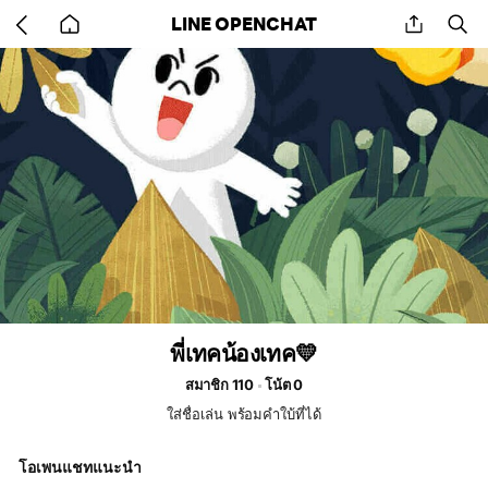
Go
share
se
LINE OPENCHAT
back
to
home
พี่เทคน้องเทค💛
สมาชิก 110
โน้ต 0
ใส่ชื่อเล่น พร้อมคำใบ้ที่ได้
โอเพนแชทแนะนำ