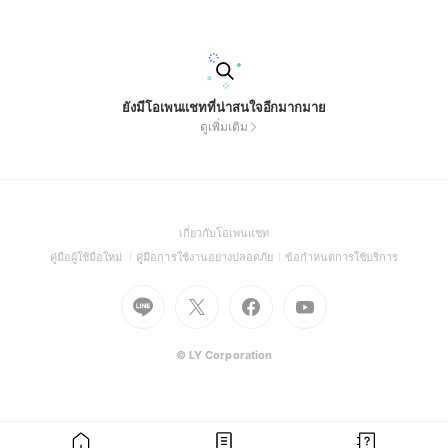
ดาห์สุดท้ายของเดือน - วันหยุดนักขัตฤกษ์ ตามปฏิทินวันหยุดของบ
ริษัท หากติดต่อเข้ามานอกเวลาทำการ ทีมงานจะดำเนินการตอบก
ลับและให้บริการโดยเร็วที่สุดในวันและเวลาทำการถัดไป ขอขอบ
พระคุณที่ไว้วางใจใช้บริการ Technogym Thailand
ยังมีโอเพนแชทที่น่าสนใจอีกมากมาย
ดูเพิ่มเติม
(Open
เกี่ยวกับโอเพนแชท
in
(Open
(Open
(Open
คู่มือผู้ใช้มือใหม่
คู่มือการใช้งานอย่างปลอดภัย
ข้อกำหนดการใช้บริการ
a
in
in
in
Go
Go
Go
new
Go
a
a
a
to
to
to
window)
to
new
new
new
Line
X
Facebook
Youtube
window)
window)
window)
(Open
(Open
(Open
(Open
© LY Corporation
in
in
in
in
a
a
a
a
new
new
new
new
window)
window)
window)
window)