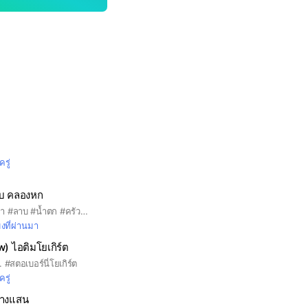
ครู่
ซ่บ คลองหก
#อาหารตามสั่ง #ส้มตำ #ลาบ #น้ำตก #ครัวพี่อู๋ #คลองหก #ราชมงคลธัญบุรี #RMUTT
มงที่ผ่านมา
) ไอติมโยเกิร์ต
 #สตอเบอร์นี่โยเกิร์ต
ครู่
าบางแสน