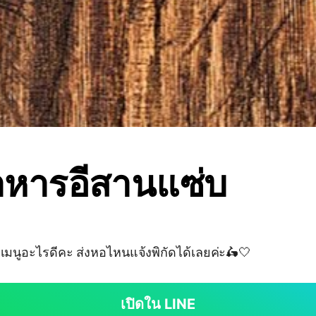
าหารอีสานแซ่บ
จเมนูอะไรดีคะ ส่งหอไหนแจ้งพิกัดได้เลยค่ะ🛵🤍
เปิดใน LINE