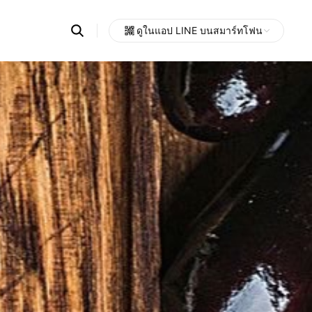
Search
ดูในแอป LINE บนสมาร์ทโฟน
OpenChats
Open
or
search
messages
area