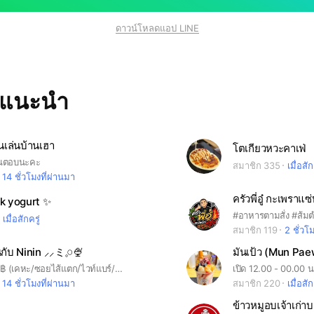
ดาวน์โหลดแอป LINE
ทแนะนำ
เล่นบ้านเฮา
โตเกียวหวะคาเฟ่
ร้านตอบนะคะ
สมาชิก 335
เมื่อสัก
14 ชั่วโมงที่ผ่านมา
ครัวพี่อู๋ กะเพราแ
k yogurt ✨
เมื่อสักครู่
สมาชิก 119
2 ชั่วโ
กับ Ninin ⸝⸝ミ𓈒𓏸🍨
มันเป้ว (Mun Paew
🛵 ˗ˏˋ 10 - 25฿ (เคหะ/ซอยไส้แตก/ไวท์แบร์/นันทยาไม่ได้ส่ง‼️)
เปิด 12.00 - 00.00 น.
14 ชั่วโมงที่ผ่านมา
สมาชิก 220
เมื่อสัก
ข้าวหมูอบเจ้าเก่