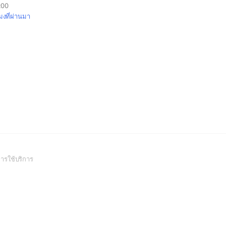
1:00
โมงที่ผ่านมา
(Open
ารใช้บริการ
in
a
new
window)