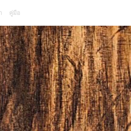
า
คู่มือ