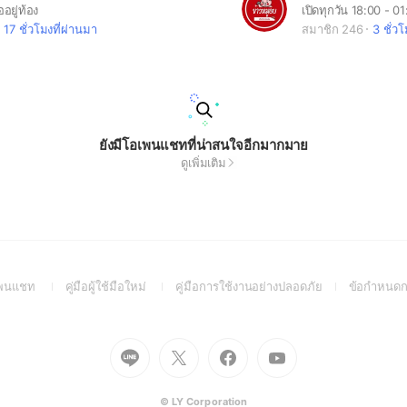
อยู่ท้อง
เปิดทุกวัน 18:00 - 0
17 ชั่วโมงที่ผ่านมา
สมาชิก 246
3 ชั่ว
ยังมีโอเพนแชทที่น่าสนใจอีกมากมาย
ดูเพิ่มเติม
(Open
(Open
(Open
อเพนแชท
คู่มือผู้ใช้มือใหม่
คู่มือการใช้งานอย่างปลอดภัย
ข้อกำหนดก
in
in
in
a
a
a
new
new
new
Go
Go
Go
Go
window)
window)
window)
to
to
to
to
Line
X
Facebook
Youtube
(Open
(Open
(Open
(Open
© LY Corporation