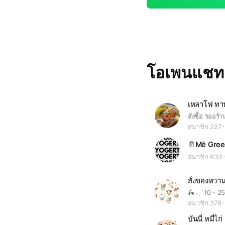
โอเพนแช
เหลาโฟ ทาน
สั่งซื้อ รออ
สมาชิก 227
🥛Mē Gree
สมาชิก 633
สั่งของหวาน
สมาชิก 379
บันนี่ หมี่ไก่