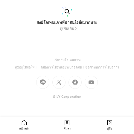
ยังมีโอเพนแชทที่น่าสนใจอีกมากมาย
ดูเพิ่มเติม
(Open
เกี่ยวกับโอเพนแชท
in
(Open
(Open
(Open
คู่มือผู้ใช้มือใหม่
คู่มือการใช้งานอย่างปลอดภัย
ข้อกำหนดการใช้บริการ
a
in
in
in
Go
Go
Go
new
Go
a
a
a
to
to
to
window)
to
new
new
new
Line
X
Facebook
Youtube
window)
window)
window)
(Open
(Open
(Open
(Open
© LY Corporation
in
in
in
in
a
a
a
a
new
new
new
new
window)
window)
window)
window)
หน้าหลัก
ค้นหา
คู่มือ