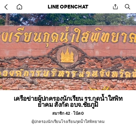
Go
share
se
LINE OPENCHAT
back
to
home
เครือข่ายผู้ปกครองนักเรียน รร.กุดน้ำใสพิท
ยาคม สังกัด อบจ.ชัยภูมิ
สมาชิก 42
โน้ต 0
ผู้ปกครองนักเรียนโรงเรียนกุดน้ำใสพิทยาคม