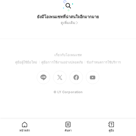
ยังมีโอเพนแชทที่น่าสนใจอีกมากมาย
ดูเพิ่มเติม
(Open
เกี่ยวกับโอเพนแชท
in
(Open
(Open
(Open
คู่มือผู้ใช้มือใหม่
คู่มือการใช้งานอย่างปลอดภัย
ข้อกำหนดการใช้บริการ
a
in
in
in
Go
Go
Go
new
Go
a
a
a
to
to
to
window)
to
new
new
new
Line
X
Facebook
Youtube
window)
window)
window)
(Open
(Open
(Open
(Open
© LY Corporation
in
in
in
in
a
a
a
a
new
new
new
new
window)
window)
window)
window)
หน้าหลัก
ค้นหา
คู่มือ