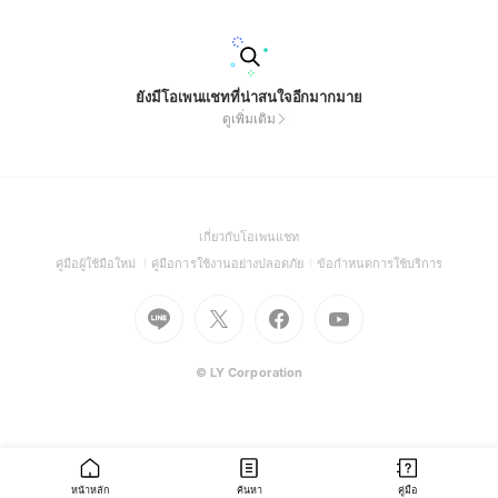
ยังมีโอเพนแชทที่น่าสนใจอีกมากมาย
ดูเพิ่มเติม
(Open
เกี่ยวกับโอเพนแชท
in
(Open
(Open
(Open
คู่มือผู้ใช้มือใหม่
คู่มือการใช้งานอย่างปลอดภัย
ข้อกำหนดการใช้บริการ
a
in
in
in
Go
Go
Go
new
Go
a
a
a
to
to
to
window)
to
new
new
new
Line
X
Facebook
Youtube
window)
window)
window)
(Open
(Open
(Open
(Open
© LY Corporation
in
in
in
in
a
a
a
a
new
new
new
new
window)
window)
window)
window)
หน้าหลัก
ค้นหา
คู่มือ