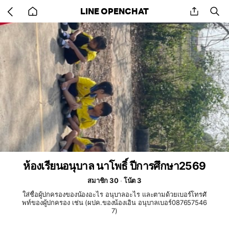
Go
share
se
LINE OPENCHAT
back
to
home
ห้องเรียนอนุบาล นาโพธิ์ ปีการศึกษา2569
สมาชิก 30
โน้ต 3
ใส่ชื่อผู้ปกครองของน้องอะไร อนุบาลอะไร และตามด้วยเบอร์โทรศั
พท์ของผู้ปกครอง เช่น (ผปค.ของน้องเอิน อนุบาลเบอร์087657546
7)