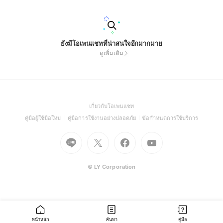
話，讓心慢慢安定下來。 若生活中遇到迷惘、卡關或難以決定
的事情，也可在殿內親自向媽祖娘娘擲筊請示，祈求神明慈悲指
ยังมีโอเพนแชทที่น่าสนใจอีกมากมาย
ดูเพิ่มเติม
(Open
เกี่ยวกับโอเพนแชท
in
(Open
(Open
(Open
คู่มือผู้ใช้มือใหม่
คู่มือการใช้งานอย่างปลอดภัย
ข้อกำหนดการใช้บริการ
a
in
in
in
Go
Go
Go
new
Go
a
a
a
to
to
to
window)
to
new
new
new
Line
X
Facebook
Youtube
window)
window)
window)
(Open
(Open
(Open
(Open
© LY Corporation
in
in
in
in
a
a
a
a
new
new
new
new
window)
window)
window)
window)
หน้าหลัก
ค้นหา
คู่มือ