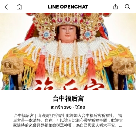
Go
share
se
LINE OPENCHAT
back
to
home
台中福后宮
สมาชิก 390
โน้ต 0
台中福后宮｜山邊媽祖祈福社 歡迎加入台中福后宮祈福社。 福
后宮是一處清靜、自在、可以讓人沉澱心靈的祈福空間，歡迎大
家隨時前來參拜媽祖娘娘與眾神尊，為自己與家人祈求平安、健
康、財運、事業順利與貴人相助。 本宮每日開放自由參拜，廟
內備有香火，歡迎信眾前來上香祈福，安靜地向神明說說心裡