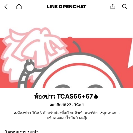
Go
share
se
LINE OPENCHAT
back
to
home
ห้องข่าว TCAS66+67🔥
สมาชิก 1827
โน้ต 1
🔥ห้องข่าว TCAS สำหรับน้องที่เตรียมตัวเข้ามหา'ลัย 📍ทุกคนอยา
กเข้าคณะอะไรกันบ้างง📚
โอเพนแชทแนะนำ