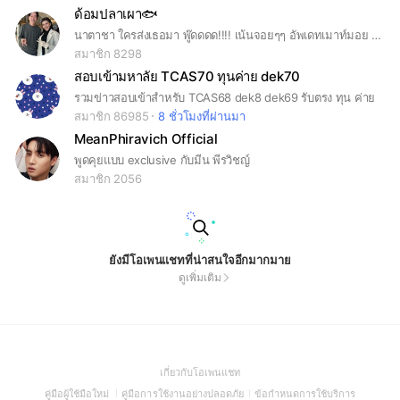
ด้อมปลาเผา🐟
นาตาชา ใครส่งเธอมา พู๊ดดดด!!!! เน้นจอยๆๆ อัพเดทเมาท์มอย โสดก็เข้า ไม่โสดก็เข้า แฮปปี้ๆนะคะแม่
สมาชิก 8298
สอบเข้ามหาลัย TCAS70 ทุนค่าย dek70
รวมข่าวสอบเข้าสำหรับ TCAS68 dek8 dek69 รับตรง ทุน ค่าย
สมาชิก 86985
8 ชั่วโมงที่ผ่านมา
MeanPhiravich Official
พูดคุยแบบ exclusive กับมีน พีรวิชญ์
สมาชิก 2056
ยังมีโอเพนแชทที่น่าสนใจอีกมากมาย
ดูเพิ่มเติม
(Open
เกี่ยวกับโอเพนแชท
in
(Open
(Open
(Open
คู่มือผู้ใช้มือใหม่
คู่มือการใช้งานอย่างปลอดภัย
ข้อกำหนดการใช้บริการ