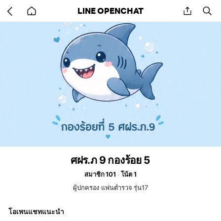
Go
share
se
LINE OPENCHAT
back
to
home
ศฝร.ภ 9 กองร้อย 5
สมาชิก 101
โน้ต 1
ผู้ปกครอง แฟนตำรวจ รุ่น17
โอเพนแชทแนะนำ