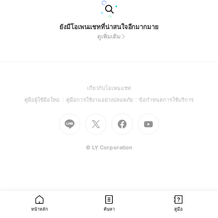
ยังมีโอเพนแชทที่น่าสนใจอีกมากมาย
ดูเพิ่มเติม
(Open
เกี่ยวกับโอเพนแชท
in
(Open
(Open
(Open
คู่มือผู้ใช้มือใหม่
คู่มือการใช้งานอย่างปลอดภัย
ข้อกำหนดการใช้บริการ
a
in
in
in
Go
Go
Go
new
Go
a
a
a
to
to
to
window)
to
new
new
new
Line
X
Facebook
Youtube
window)
window)
window)
(Open
(Open
(Open
(Open
© LY Corporation
in
in
in
in
a
a
a
a
new
new
new
new
window)
window)
window)
window)
หน้าหลัก
ค้นหา
คู่มือ