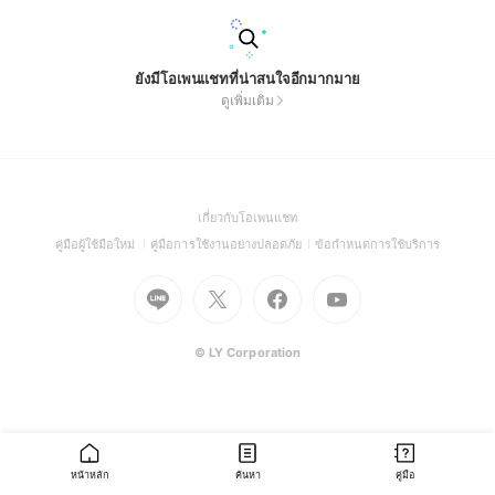
ยังมีโอเพนแชทที่น่าสนใจอีกมากมาย
ดูเพิ่มเติม
(Open
เกี่ยวกับโอเพนแชท
in
(Open
(Open
(Open
คู่มือผู้ใช้มือใหม่
คู่มือการใช้งานอย่างปลอดภัย
ข้อกำหนดการใช้บริการ
a
in
in
in
Go
Go
Go
new
Go
a
a
a
to
to
to
window)
to
new
new
new
Line
X
Facebook
Youtube
window)
window)
window)
(Open
(Open
(Open
(Open
© LY Corporation
in
in
in
in
a
a
a
a
new
new
new
new
window)
window)
window)
window)
หน้าหลัก
ค้นหา
คู่มือ