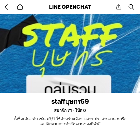
Go
share
se
LINE OPENCHAT
back
to
home
staffบุษกร69
สมาชิก 71
โน้ต 0
ตั้งชื่อเล่น+ทับ เช่น ศรี/1 ใช้สำหรับแจ้งข่าวสาร ประสานงาน หารือ
และติดตามการดำเนินงานของกีฬาสี