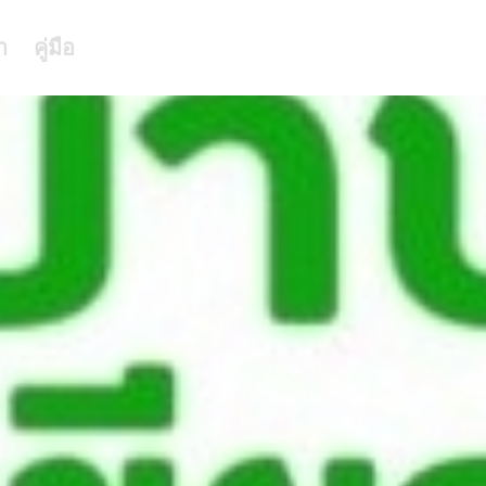
า
คู่มือ