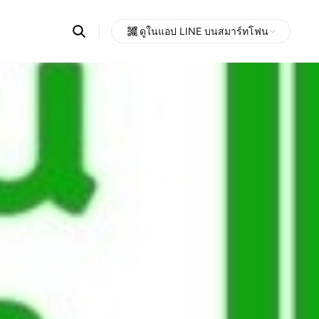
Search
ดูในแอป LINE บนสมาร์ทโฟน
OpenChats
Open
or
search
messages
area