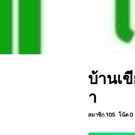
บ้านเขี
า
สมาชิก 105
โน้ต 0