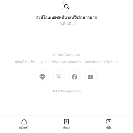
ยังมีโอเพนแชทที่น่าสนใจอีกมากมาย
ดูเพิ่มเติม
(Open
เกี่ยวกับโอเพนแชท
in
(Open
(Open
(Open
คู่มือผู้ใช้มือใหม่
คู่มือการใช้งานอย่างปลอดภัย
ข้อกำหนดการใช้บริการ
a
in
in
in
Go
Go
Go
new
Go
a
a
a
to
to
to
window)
to
new
new
new
Line
X
Facebook
Youtube
window)
window)
window)
(Open
(Open
(Open
(Open
© LY Corporation
in
in
in
in
a
a
a
a
new
new
new
new
window)
window)
window)
window)
หน้าหลัก
ค้นหา
คู่มือ