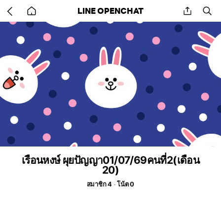
Go
share
se
LINE OPENCHAT
back
to
home
เรือนหงษ์ ผุยปัญญา01/07/69คนที่2(เดือน
20)
สมาชิก 4
โน้ต 0