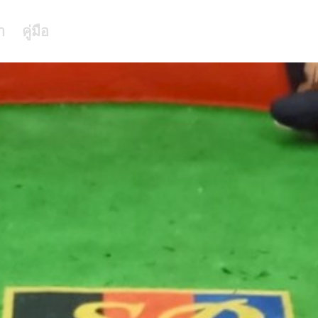
า
คู่มือ