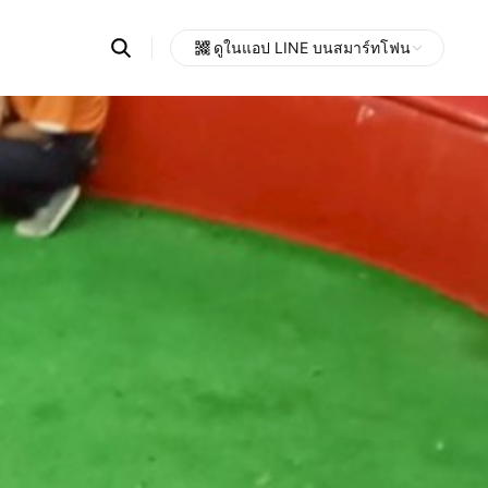
Search
ดูในแอป LINE บนสมาร์ทโฟน
OpenChats
Open
or
search
messages
area