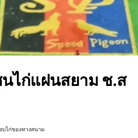
นไก่แฝนสยาม ช.ส
ียบไก่ของทางสนาม