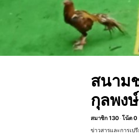
สนามช
กุลพงษ์
สมาชิก 130
โน้ต 0
ข่าวสารและการเปร