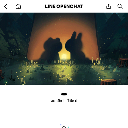
Go
share
se
LINE OPENCHAT
back
to
home
🕳
สมาชิก 1
โน้ต 0