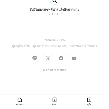
ยังมีโอเพนแชทที่น่าสนใจอีกมากมาย
ดูเพิ่มเติม
(Open
เกี่ยวกับโอเพนแชท
in
(Open
(Open
(Open
คู่มือผู้ใช้มือใหม่
คู่มือการใช้งานอย่างปลอดภัย
ข้อกำหนดการใช้บริการ
a
in
in
in
Go
Go
Go
new
Go
a
a
a
to
to
to
window)
to
new
new
new
Line
X
Facebook
Youtube
window)
window)
window)
(Open
(Open
(Open
(Open
© LY Corporation
in
in
in
in
a
a
a
a
new
new
new
new
window)
window)
window)
window)
หน้าหลัก
ค้นหา
คู่มือ