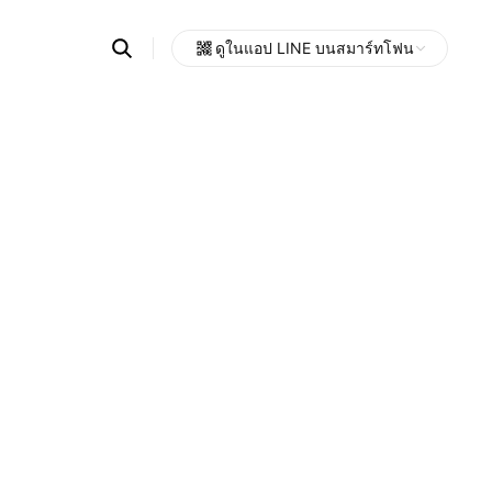
Search
ดูในแอป LINE บนสมาร์ทโฟน
OpenChats
Open
or
search
messages
area