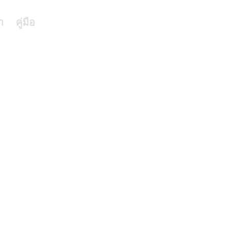
า
คู่มือ