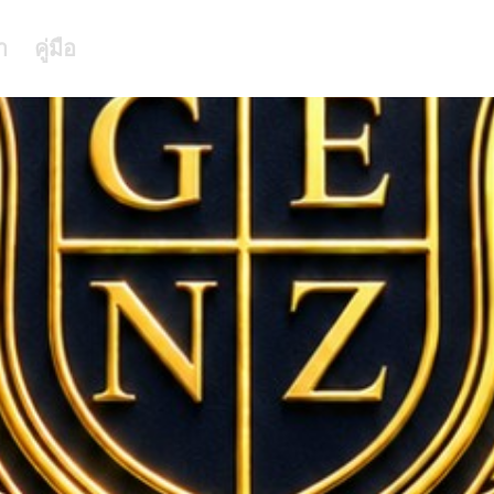
า
คู่มือ