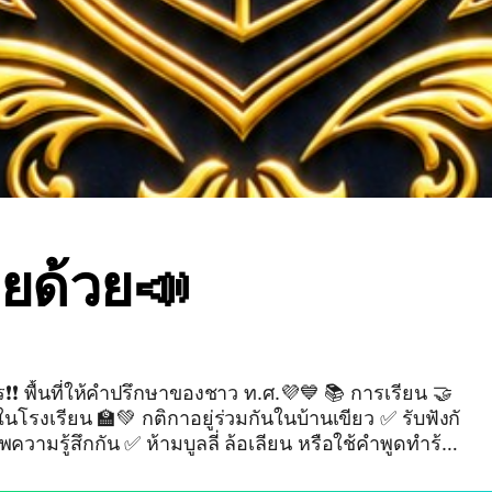
ยด้วย📣
ร❗❗ พื้นที่ให้คำปรึกษาของชาว ท.ศ.💜💙 📚 การเรียน 🤝
ความรู้สึกกัน ✅ ห้ามบูลลี่ ล้อเลียน หรือใช้คำพูดทำร้าย
รึกษา ขอความร่วมมือไม่พูดต่อ ✅ ระบายหรือขอคำปรึกษาไ