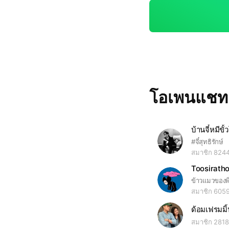
ด้เต็มที่ พี่สภาพร้อมรับฟัง 📌 กฎเหล็ก ❌ ห้ามดูถูกสภานักเร
ะ ดราม่า หรือบูลลี่
หาให้แท็กแอดมิน ⚠️
โอเพนแช
บ้านจี๋หมีขั้
#จี๋สุทธิรักษ์
สมาชิก 824
Toosiratho
ข้าวแมวของพี
สมาชิก 605
ด้อมเฟรมมิ้
สมาชิก 2818