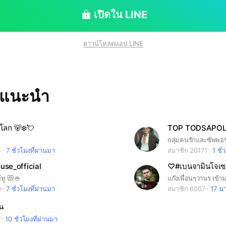
ียน ❌ ห้ามทะเลา
 ❌ พูดสุภาพ ไม่สแปม ไม่ส่ง 18+ หรือลิงก์แปลก ๆ ❌ มีปัญ
เปิดใน LINE
 แอดมินมีสิทธิ์เตือน ลบ หรือเตะได้หากทำผิดกฎ
ดาวน์โหลดแอป LINE
ทแนะนำ
วโลก 🐻‍❄️💘
TOP TODSAPO
4
7 ชั่วโมงที่ผ่านมา
สมาชิก 20171
1 ชั่
use_official
♡#เบนจามินโจเซฟ
่ทู 😻🍚
9
7 ชั่วโมงที่ผ่านมา
สมาชิก 6007
17 นา
น
10 ชั่วโมงที่ผ่านมา