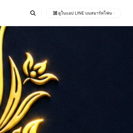
Search
ดูในแอป LINE บนสมาร์ทโฟน
OpenChats
Open
or
search
messages
area