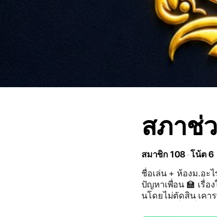
สภาช่ว
สมาชิก 108
โน้ต 6
ชื่อเล่น + ห้องม.อะไ
ปัญหาเพื่อน 🏫 เรื่องในโรงเรียน 🏫💚 กติกาอยู่ร่วมกันในบ้านเขียว ✅ รับฟังกั
นโดยไม่ตัดสิน เคารพ
จิตใจ ✅ เรื่องที่ป