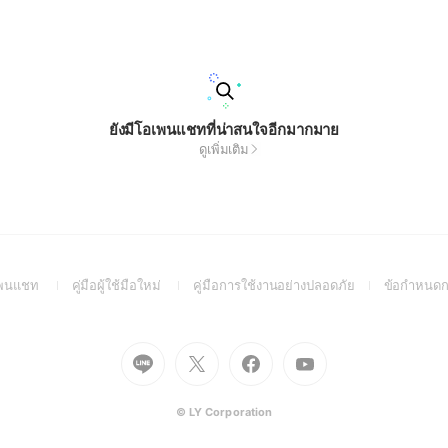
ยังมีโอเพนแชทที่น่าสนใจอีกมากมาย
ดูเพิ่มเติม
(Open
(Open
(Open
อเพนแชท
คู่มือผู้ใช้มือใหม่
คู่มือการใช้งานอย่างปลอดภัย
ข้อกำหนดก
in
in
in
a
a
a
new
new
new
Go
Go
Go
Go
window)
window)
window)
to
to
to
to
Line
X
Facebook
Youtube
(Open
(Open
(Open
(Open
© LY Corporation
in
in
in
in