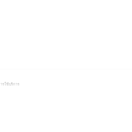
(Open
ารใช้บริการ
in
a
new
window)