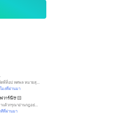
L
กลุ่มคนรักและซัพพอร์ตพี่ท็อป ทศพล หมายสุข#ด้อมต้มเล้งของพี่ท็อป
วโมงที่ผ่านมา
วาร์นี🤘🏻
แก๊งเพื่อนๆวานร เข้ามาแล้วกรุณาอ่านกฎอย่างเคร่งครัด ในกลุ่มนี้มีพี่เบนกรุณาทำตามกฎกันด้วยนะ💞 (#chipmunkben)
ทีที่ผ่านมา