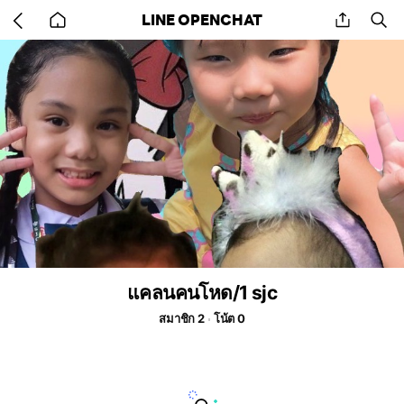
Go
share
se
LINE OPENCHAT
back
to
home
แคลนคนโหด/1 sjc
สมาชิก 2
โน้ต 0