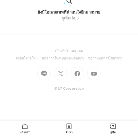
ยังมีโอเพนแชทที่น่าสนใจอีกมากมาย
ดูเพิ่มเติม
(Open
เกี่ยวกับโอเพนแชท
in
(Open
(Open
(Open
คู่มือผู้ใช้มือใหม่
คู่มือการใช้งานอย่างปลอดภัย
ข้อกำหนดการใช้บริการ
a
in
in
in
Go
Go
Go
new
Go
a
a
a
to
to
to
window)
to
new
new
new
Line
X
Facebook
Youtube
window)
window)
window)
(Open
(Open
(Open
(Open
© LY Corporation
in
in
in
in
a
a
a
a
new
new
new
new
window)
window)
window)
window)
หน้าหลัก
ค้นหา
คู่มือ