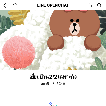
Go
share
se
LINE OPENCHAT
back
to
home
เยี่ยมบ้าน 2/2 เฉพาะกิจ
สมาชิก 17
โน้ต 0