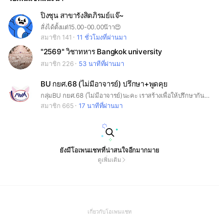
ปิงชุน สาขารังสิตภิรมย์แจ๊~
สั่งได้ตั้งแต่15.00-00.00น๊าา😍
สมาชิก 141
11 ชั่วโมงที่ผ่านมา
"2569" วิชาทหาร Bangkok university
สมาชิก 226
53 นาทีที่ผ่านมา
BU กยศ.68 (ไม่มีอาจารย์) ปรึกษา+พูดคุย
กลุ่มBU กยศ.68 (ไม่มีอาจารย์)นะคะ เราสร้างเพื่อให้ปรึกษากันพูดคุยแนะนำเกี่ยวกับกยศ.กัน เราสร้างเพราะว่าหลังจากกลุ่มใหญ่ยุบแล้วไม่อยากรู้สึกโดดเดี่ยวเกินไปสามารถปรึกษากันได้
สมาชิก 665
17 นาทีที่ผ่านมา
ยังมีโอเพนแชทที่น่าสนใจอีกมากมาย
ดูเพิ่มเติม
(Open
เกี่ยวกับโอเพนแชท