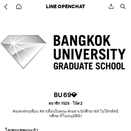
Go
share
se
LINE OPENCHAT
back
to
home
BU 69💎
สมาชิก 1525
โน้ต 2
#เมคเฟรนเพื่อน #หาเพื่อนในคณะ#เฉพาะนักศึกษา69 ไม่ใส่รหัสนั
กศึกษาก็ไม่อนุมัติน้า
โอเพนแชทแนะนำ