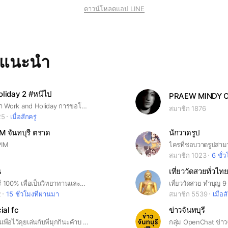
ดาวน์โหลดแอป LINE
ทแนะนำ
liday 2 #หนีไป
PRAEW MINDY Off
พูดคุยเรื่องวีซ่า Work and Holiday การขอโควต้า หาเพื่อนเดินทางและการใช้ชีวิตในออสเตรเลีย
สมาชิก 1876
25
เมื่อสักครู่
 จันทบุรี ตราด
นักวาดรูป
PIM
สมาชิก 1023
6 ชั่
น
เที่ยววัดสวยทั่วไท
กลุ่มนี้ดูดวงฟรี 100% เพื่อเป็นวิทยาทานและการกุศล ตอบให้ฟรี 2 ขอใน 7 วัน / เข้ากลุ่มง่ายๆด้วยการอ่านและตอบคำถามเพื่อขอเข้ากลุ่มให้ถูกต้อง / เข้าได้แล้วก็เป็นที่พึ่งให้ตัวเองด้วยการอ่านประกาศแล้วทำตาม ง่ายๆแค่นี้ ทำได้ก็เข้ามาเล๊ยยย #ดูดวง #ฟรี #โหราศาสตร์ #เคราะห์ #ความรัก #คู่ครอง #การเงิน #โชค #ลาง #พลิกผัน #ชะตา #เสี่ยงโชค
2
15 ชั่วโมงที่ผ่านมา
สมาชิก 5539
เมื่อส
ial fc
ข่าวจันทบุรี
กลุ่มนี้สร้างขึ้นเพื่อไว้คุยเล่นกับพี่มุกกินะค้าบ แฟนคลับพี่มุกกิ หรือมิกกุ หรือมุหมิ หรือมุกมิก เข้ามาคุยเล่นกันได้นะคะ💗🫶🏻