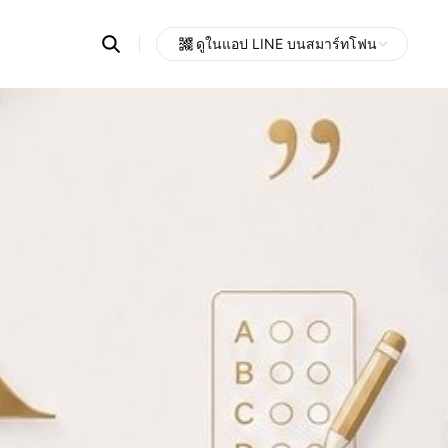
Search
ดูในแอป LINE บนสมาร์ทโฟน
OpenChats
Open
or
search
messages
area