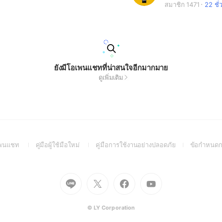
สมาชิก 1471
22 ชั่ว
ยังมีโอเพนแชทที่น่าสนใจอีกมากมาย
ดูเพิ่มเติม
(Open
(Open
(Open
อเพนแชท
คู่มือผู้ใช้มือใหม่
คู่มือการใช้งานอย่างปลอดภัย
ข้อกำหนดก
in
in
in
a
a
a
new
new
new
Go
Go
Go
Go
window)
window)
window)
to
to
to
to
Line
X
Facebook
Youtube
(Open
(Open
(Open
(Open
© LY Corporation
in
in
in
in