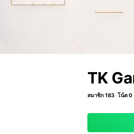
TK Gam
สมาชิก 183
โน้ต 0