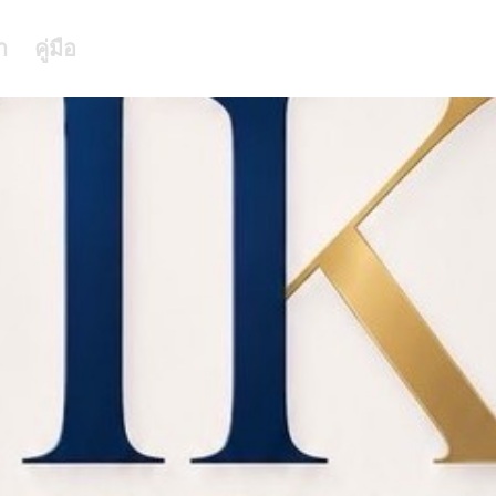
า
คู่มือ