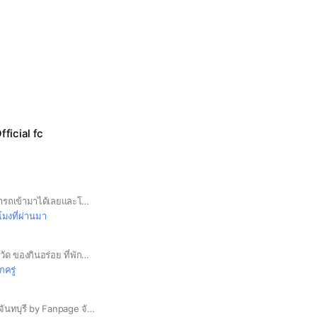
icial fc
ไครที่ชอบวาดรูปสามารถเข้ามาได้เลยและโชว์ผลงานการวาดรูปของคุณสามารถแข่งวาดรูปกันได้ มาคุยแก่เบื่อได้
วโมงที่ผ่านมา
ย
เที่ยววัดสวย ทำบุญ 9 วัด ของกินอร่อย ที่พักสุดสวย แนะนำบอกต่อ
ักครู่
กลุ่ม OpenChat ข่าวจันทบุรี by Fanpage จันทบุรี ก่อตั้งขึ้นเพื่อ แจ้งเตือน แลกเปลี่ยนข่าวสารเหตุการณ์ต่างๆ อย่างรวดเร็ว