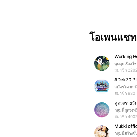
โอเพนแช
Working Ho
สมาชิก 228
#Dek70 PIM
สมัครโควตา
สมาชิก 930
ดูดวงรายวั
สมาชิก 400
Mukki offic