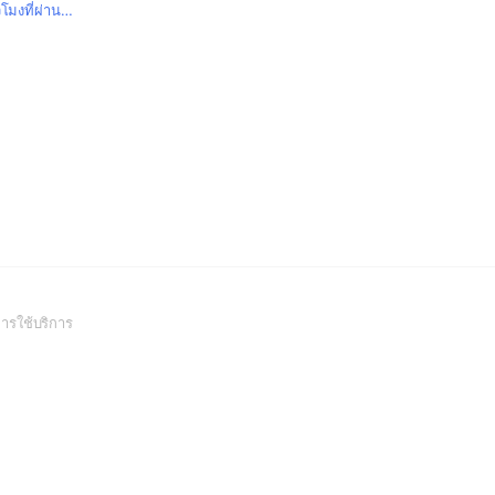
โมงที่ผ่านมา
(Open
ารใช้บริการ
in
a
new
window)