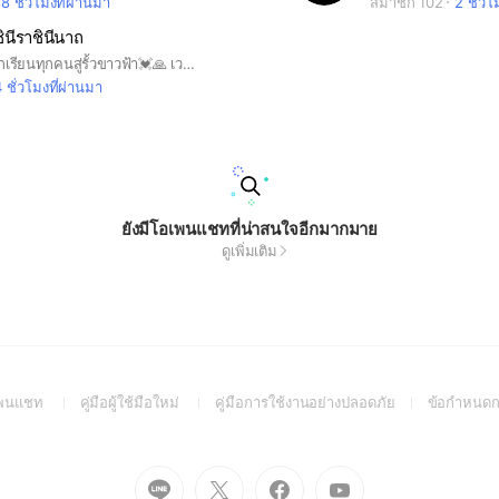
8 ชั่วโมงที่ผ่านมา
สมาชิก 102
2 ชั่วโ
ินีราชินีนาถ
ยินดีต้อนรับนักเรียนทุกคนสู่รั้วขาวฟ้า💓🙏 เวลาเปิด8:30น.-18:00น. รับสมัครนักเรียนจำนวนมาก คุณครู5ท่าน🙏 โรงเรียนอนุบาลดำรงราชานุสรณ์
 ชั่วโมงที่ผ่านมา
ยังมีโอเพนแชทที่น่าสนใจอีกมากมาย
ดูเพิ่มเติม
(Open
(Open
(Open
อเพนแชท
คู่มือผู้ใช้มือใหม่
คู่มือการใช้งานอย่างปลอดภัย
ข้อกำหนดก
in
in
in
a
a
a
new
new
new
Go
Go
Go
Go
window)
window)
window)