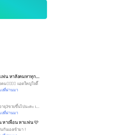
คุยเล่น หาเพื่อนหาแฟน หาสังคมหาทุกอย่าง
คม👉🏻👈🏻 แอดใหญ่ใจดี๊
โมงที่ผ่านมา
อายุไม่เกิน18 รับตอนอายุ3ขวบขึ้นไปนะคะ เข้ามาเป็นเพื่อนกันได้ทำตามกฎอ่านกฎ ใครทำผิดกฎจะโดนรายงานนะคะ ทุกคนในกลุ่มเป็นมิตร เจ้าของกลุ่มไม่กัด ฉีดยาแล้วค่ะ อยู่ด้วยกันนานๆนะคะ เข้ามาแล้วกรุณาแนะนำตัวในโน้ตค่ะขอบพระคุณค่ะ
โมงที่ผ่านมา
น หาเพื่อน หาแฟน 🩷
็นกันเองเข้ามา !