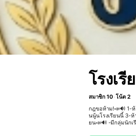
โรงเรีย
สมาชิก 10
โน้ต 2
กฎขอห้าม!📣🔊 1-ห้
นนู้นโรงเรียนนี้ 3-ห
ยน📣🔊 -มีกลุ่มนักเ
ก่อน -อยากอยู่ห้องไ