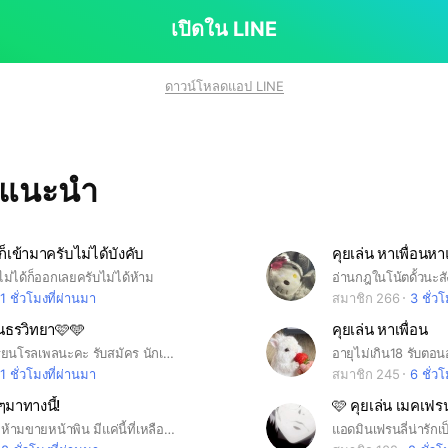
เปิดใน LINE
ดาวน์โหลดแอป LINE
ทแนะนำ
ก็เข้ามาครับไม่ได้บังคับ
ู่ไม่ได้ก็ออกเลยครับไม่ได้ห้าม
อ่านกฎในโน้ตดั้วนะสัง
1 ชั่วโมงที่ผ่านมา
สมาชิก 266
3 ชั่ว
ินธรวิทยา🩷🩵
คุยเล่น หาเพื่อน
สวัสดีค่ะโรงเรียนโรลเพลนะคะ รับสมัคร นักเรียน ครู แม่บ้าน พ่อบ้าน ดาวโรงเรียน เดือนโรงเรียน วิทยากร สภานักเรียน แม่ครัว พ่อครัว โรงเรียนหญิงล้วน ไม่ป่วนนะคะ ขอบคุณค่ะ
1 ชั่วโมงที่ผ่านมา
สมาชิก 245
6 ชั่ว
มาทางนี้้!
🩷 คุยเล่น เมคเฟร
ด้อมขายหน้า ห้ามขายหน้าพิน มีแค่นี้ที่เหลือทะเลาะกันได้
แอดมินเฟรนลี่น่ารักเป