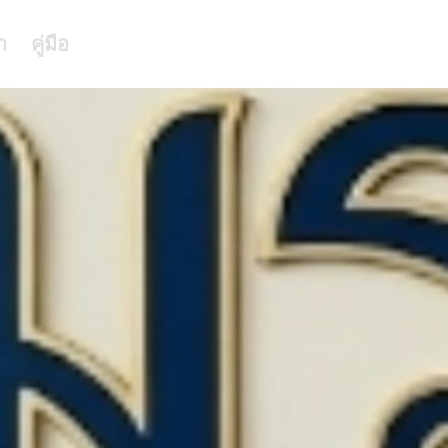
า
คู่มือ