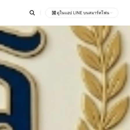
Search
ดูในแอป LINE บนสมาร์ทโฟน
OpenChats
Open
or
search
messages
area