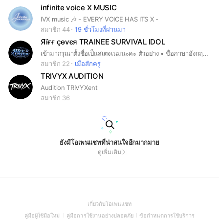
infinite voice X MUSIC
IVX music 🎶 - EVERY VOICE HAS ITS X -
สมาชิก 44
19 ชั่วโมงที่ผ่านมา
Яїғғ ҫөѵєя TRAINEE SURVIVAL IDOL
เข้ามากรุณาตั้งชื่อเป็นสเตจเนมนะคะ ตัวอย่าง • ชื่อภาษาอังกฤษ (ชื่อภาษาไทย) ทีมงานค่ายตั้งชื่อแบบบี้นะคะ ตัวอย่าง • ชื่อภาษาอังกฤษ [ตำแหน่ง]
สมาชิก 22
เมื่อสักครู่
TRIVYX AUDITION
Audition TRIVYXent
สมาชิก 36
ยังมีโอเพนแชทที่น่าสนใจอีกมากมาย
ดูเพิ่มเติม
(Open
เกี่ยวกับโอเพนแชท
in
(Open
(Open
(Open
คู่มือผู้ใช้มือใหม่
คู่มือการใช้งานอย่างปลอดภัย
ข้อกำหนดการใช้บริการ