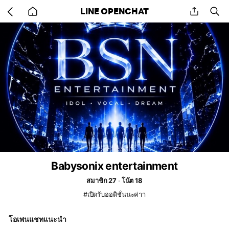
Go
share
se
LINE OPENCHAT
back
to
home
Babysonix entertainment
สมาชิก 27
โน้ต 18
#เปิดรับออดิชั่นนะค่าา
โอเพนแชทแนะนำ