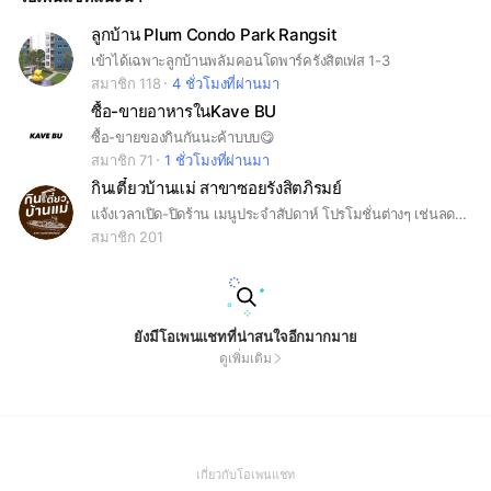
ลูกบ้าน Plum Condo Park Rangsit
เข้าได้เฉพาะลูกบ้านพลัมคอนโดพาร์ครังสิตเฟส 1-3
สมาชิก 118
4 ชั่วโมงที่ผ่านมา
ซื้อ-ขายอาหารในKave BU
ซื้อ-ขายของกินกันนะค้าบบบ😋
สมาชิก 71
1 ชั่วโมงที่ผ่านมา
กินเตี๋ยวบ้านแม่ สาขาซอยรังสิตภิรมย์
แจ้งเวลาเปิด-ปิดร้าน เมนูประจำสัปดาห์ โปรโมชั่นต่างๆ เช่นลดราคาสินค้าในร้าน
สมาชิก 201
ยังมีโอเพนแชทที่น่าสนใจอีกมากมาย
ดูเพิ่มเติม
(Open
เกี่ยวกับโอเพนแชท