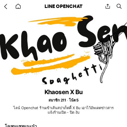
Go
share
se
LINE OPENCHAT
back
to
home
Khaosen X Bu
สมาชิก 211
โน้ต 5
ไลน์ Openchat ร้านเข้าเส้นสปาเก็ตตี้ X Bu เอาไว้อัพเดตข่าวสาร
แจ้งร้านเปิด - ปิด งับ
โอเพนแชทแนะนำ