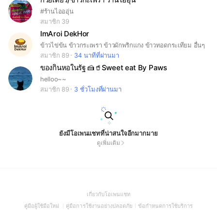
#ร้านไอออุ่น
สมาชิก 39
ImAroi DekHor
ข้าวไข่ข้น ข้าวกระเพรา ข้าวผักพริกแกง ข้าวทอดกระเทียม อื่นๆ
สมาชิก 89
34 นาทีที่ผ่านมา
ของกินหอในรัฐ 🍰🥤Sweet eat By Paws
helloo~~
สมาชิก 89
3 ชั่วโมงที่ผ่านมา
ยังมีโอเพนแชทที่น่าสนใจอีกมากมาย
ดูเพิ่มเติม
(Open
เกี่ยวกับโอเพนแชท
in
(Open
(Open
(Open
คู่มือผู้ใช้มือใหม่
คู่มือการใช้งานอย่างปลอดภัย
ข้อกำหนดการใช้บริการ
a
in
in
in