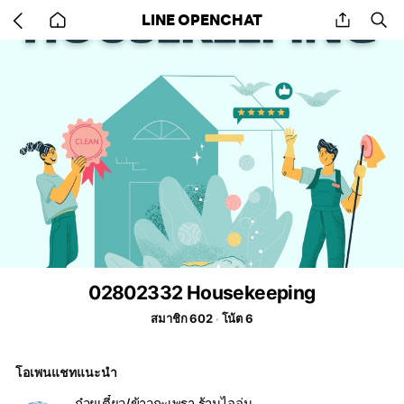
Go
share
se
LINE OPENCHAT
back
to
home
02802332 Housekeeping
สมาชิก 602
โน้ต 6
โอเพนแชทแนะนำ
ก๋วยเตี๋ยว/ข้าวกะเพรา ร้านไออุ่น