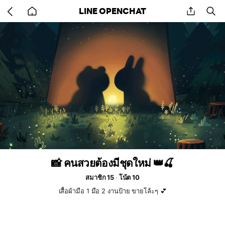
Go
share
se
LINE OPENCHAT
back
to
home
📸 คนสวยต้องมีชุดใหม่ 👑🍒
สมาชิก 15
โน้ต 10
เสื้อผ้ามือ 1 มือ 2 งานป้าย ขายโล้ะๆ 💕