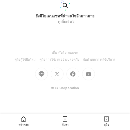
ยังมีโอเพนแชทที่น่าสนใจอีกมากมาย
ดูเพิ่มเติม
(Open
เกี่ยวกับโอเพนแชท
in
(Open
(Open
(Open
คู่มือผู้ใช้มือใหม่
คู่มือการใช้งานอย่างปลอดภัย
ข้อกำหนดการใช้บริการ
a
in
in
in
Go
Go
Go
new
Go
a
a
a
to
to
to
window)
to
new
new
new
Line
X
Facebook
Youtube
window)
window)
window)
(Open
(Open
(Open
(Open
© LY Corporation
in
in
in
in
a
a
a
a
new
new
new
new
window)
window)
window)
window)
หน้าหลัก
ค้นหา
คู่มือ