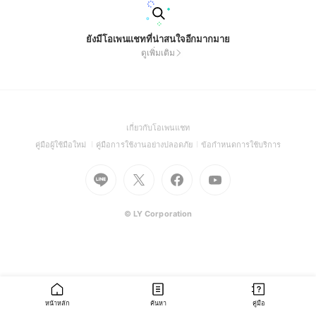
ยังมีโอเพนแชทที่น่าสนใจอีกมากมาย
ดูเพิ่มเติม
(Open
เกี่ยวกับโอเพนแชท
in
(Open
(Open
(Open
คู่มือผู้ใช้มือใหม่
คู่มือการใช้งานอย่างปลอดภัย
ข้อกำหนดการใช้บริการ
a
in
in
in
Go
Go
Go
new
Go
a
a
a
to
to
to
window)
to
new
new
new
Line
X
Facebook
Youtube
window)
window)
window)
(Open
(Open
(Open
(Open
© LY Corporation
in
in
in
in
a
a
a
a
new
new
new
new
window)
window)
window)
window)
หน้าหลัก
ค้นหา
คู่มือ