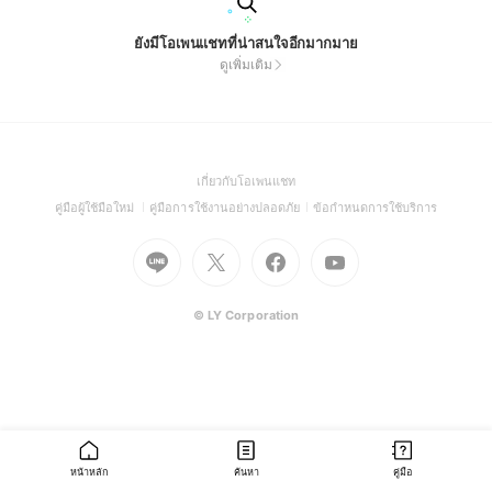
ยังมีโอเพนแชทที่น่าสนใจอีกมากมาย
ดูเพิ่มเติม
(Open
เกี่ยวกับโอเพนแชท
in
(Open
(Open
(Open
คู่มือผู้ใช้มือใหม่
คู่มือการใช้งานอย่างปลอดภัย
ข้อกำหนดการใช้บริการ
a
in
in
in
Go
Go
Go
new
Go
a
a
a
to
to
to
window)
to
new
new
new
Line
X
Facebook
Youtube
window)
window)
window)
(Open
(Open
(Open
(Open
© LY Corporation
in
in
in
in
a
a
a
a
new
new
new
new
window)
window)
window)
window)
หน้าหลัก
ค้นหา
คู่มือ