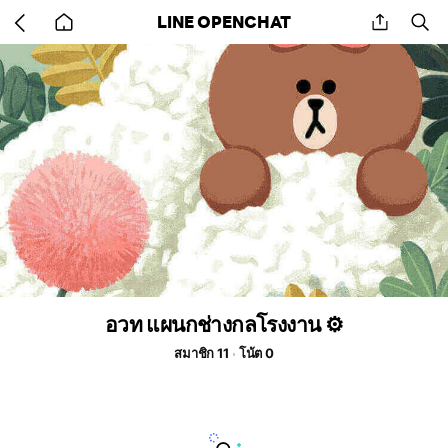
Go
share
se
LINE OPENCHAT
back
to
home
อวท แผนกช่างกลโรงงาน ⚙️
สมาชิก 11
โน้ต 0