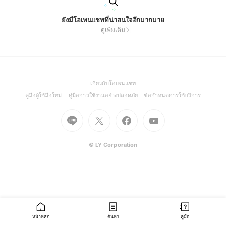
ยังมีโอเพนแชทที่น่าสนใจอีกมากมาย
ดูเพิ่มเติม
(Open
เกี่ยวกับโอเพนแชท
in
(Open
(Open
(Open
คู่มือผู้ใช้มือใหม่
คู่มือการใช้งานอย่างปลอดภัย
ข้อกำหนดการใช้บริการ
a
in
in
in
Go
Go
Go
new
Go
a
a
a
to
to
to
window)
to
new
new
new
Line
X
Facebook
Youtube
window)
window)
window)
(Open
(Open
(Open
(Open
© LY Corporation
in
in
in
in
a
a
a
a
new
new
new
new
window)
window)
window)
window)
หน้าหลัก
ค้นหา
คู่มือ