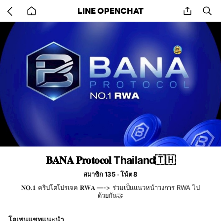
Go
share
se
LINE OPENCHAT
back
to
home
𝐁𝐀𝐍𝐀 𝐏𝐫𝐨𝐭𝐨𝐜𝐨𝐥 Thailand🇹🇭
สมาชิก 135
โน้ต 8
𝐍𝐎.𝟏 คริปโตโปรเจค 𝐑𝐖𝐀 —-> ร่วมเป็นแนวหน้าวงการ RWA ไป
ด้วยกัน🤝
โอเพนแชทแนะนำ