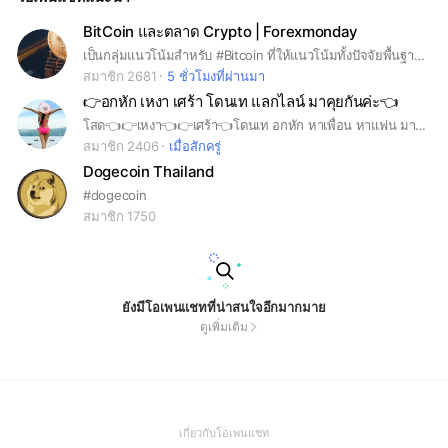
BitCoin และตลาด Crypto | Forexmonday
เป็นกลุ่มแนวโน้มสำหรับ #Bitcoin ที่ให้แนวโน้มทั้งปัจจัยพื้นฐานและทางเทคนิคในระยะสั้นและระยะกลางรวมทั้งระยะยาว #Forex #Forexmonday #BTC
สมาชิก 2681
5 ชั่วโมงที่ผ่านมา
👉อกหัก เหงา เศร้า โดนเท แลกไลน์ มาคุยกันค่ะ👈
โสด👈👉เหงา👈👉เศร้า👈โดนเท อกหัก หาเพื่อน หาแฟน มาคุยกัน👈
สมาชิก 2406
เมื่อสักครู่
Dogecoin Thailand
#dogecoin
สมาชิก 1750
ยังมีโอเพนแชทที่น่าสนใจอีกมากมาย
ดูเพิ่มเติม
(Open
เกี่ยวกับโอเพนแชท