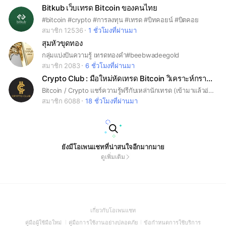
Bitkub เว็บเทรด Bitcoin ของคนไทย
#bitcoin #crypto #การลงทุน #เทรด #บิทคอยน์ #บิตคอย
สมาชิก 12536
1 ชั่วโมงที่ผ่านมา
สุมหัวขุดทอง
กลุ่มแบ่งปันความรู้ เทรดทองคำ#beebwadeegold
สมาชิก 2083
6 ชั่วโมงที่ผ่านมา
Crypto Club : มือใหม่หัดเทรด Bitcoin วิเคราะห์กราฟฟรี
Bitcoin / Crypto แชร์ความรู้ฟรีกับเหล่านักเทรด (เข้ามาแล้วอ่านประกาศ + โน้ต) ในโน้ตมีความรู้ฟรี ❇️ สมัคร Binance กับ VIP Partner ของเราลดค่าธรรมเนียมมากที่สุด 45% (ลิงค์แท้ได้ส่วนลดจริง ลดตลอดการใช้งาน) *สมัครเองไม่ได้รับส่วนลดเพิ่ม* ❇️ ข้อมูลความรู้ทั้งหมดอยู่ในโน้ต : คลิปวิเคราะห์กราฟรายวัน, วิธีสมัครเว็บเทรดได้ลดค่าธรรมเนียมสูงสุด, สอนวิเคราะห์กราฟเบื้องต้น-ระดับสูงสุด (ฟรี), พื้นฐานความรู้สำหรับนักเทรดคริปโต ❇️ ห้อง Crypto Club สำหรับนักเทรดทุกคน ฟรีทุกอย่าง
สมาชิก 6088
18 ชั่วโมงที่ผ่านมา
ยังมีโอเพนแชทที่น่าสนใจอีกมากมาย
ดูเพิ่มเติม
(Open
เกี่ยวกับโอเพนแชท
in
(Open
(Open
(Open
คู่มือผู้ใช้มือใหม่
คู่มือการใช้งานอย่างปลอดภัย
ข้อกำหนดการใช้บริการ