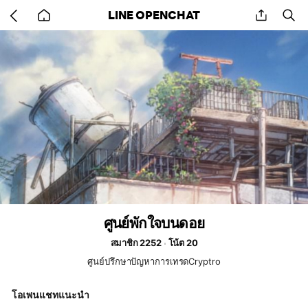
Go
share
se
LINE OPENCHAT
back
to
home
ศูนย์พักใจบนดอย
สมาชิก 2252
โน้ต 20
ศูนย์ปรึกษาปัญหาการเทรดCryptro
โอเพนแชทแนะนำ