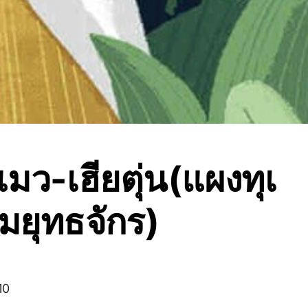
แมว-เฮียตุ่น(แผงทุเ
มยุทธจักร)
10