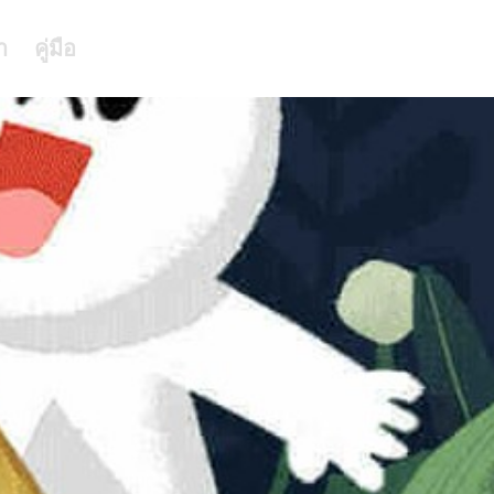
า
คู่มือ