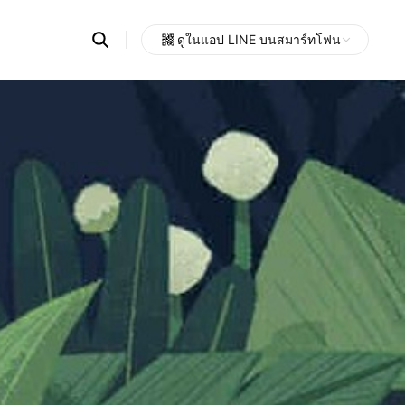
Search
ดูในแอป LINE บนสมาร์ทโฟน
OpenChats
Open
or
search
messages
area