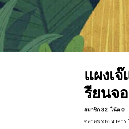
แผงเจ๊
รียนจอ
สมาชิก 32
โน้ต 0
ตลาดมรกต อาคาร 