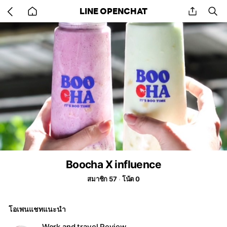
Go
share
se
LINE OPENCHAT
back
to
home
Boocha X influence
สมาชิก 57
โน้ต 0
โอเพนแชทแนะนำ
Work and travel Review