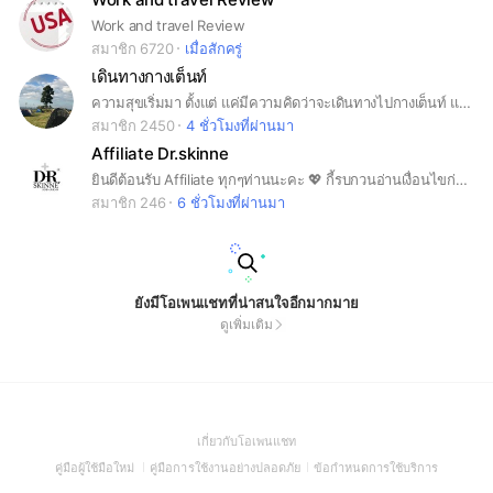
Work and travel Review
สมาชิก 6720
เมื่อสักครู่
เดินทางกางเต็นท์
ความสุขเริ่มมา ตั้งแต่ แค่มีความคิดว่าจะเดินทางไปกางเต็นท์ แล้วครับ และจุดหมายปลายทาง ที่ตั้งใจไว้ จะไปหาธรรมชาติ ไปกางเต็นท์ นอนดูดาว สูดอากาศบริสุทธิ์ เพื่อชีวิตจะได้มีพลัง ต่อสู้กับงาน ในวันข้างหน้าต่อไป ไปกันไปกัน ไปกางเต็นท์ ลุย!!!
สมาชิก 2450
4 ชั่วโมงที่ผ่านมา
Affiliate Dr.skinne
ยินดีต้อนรับ Affiliate ทุกๆท่านนะคะ 💖 กี้รบกวนอ่านเงื่อนไขก่อนเข้ากลุ่มนะคะ เพื่อที่จะง่ายต่อการประสานงานค่ะ 1. * ตั้งชื่อตาม TikTok Username * ตัวอย่าง: @Dr.skinne 2. ใส่รูปโปรไฟล์ที่เห็นหน้า / รูปโปรไฟล์ Tiktok
สมาชิก 246
6 ชั่วโมงที่ผ่านมา
ยังมีโอเพนแชทที่น่าสนใจอีกมากมาย
ดูเพิ่มเติม
(Open
เกี่ยวกับโอเพนแชท
in
(Open
(Open
(Open
คู่มือผู้ใช้มือใหม่
คู่มือการใช้งานอย่างปลอดภัย
ข้อกำหนดการใช้บริการ
a
in
in
in