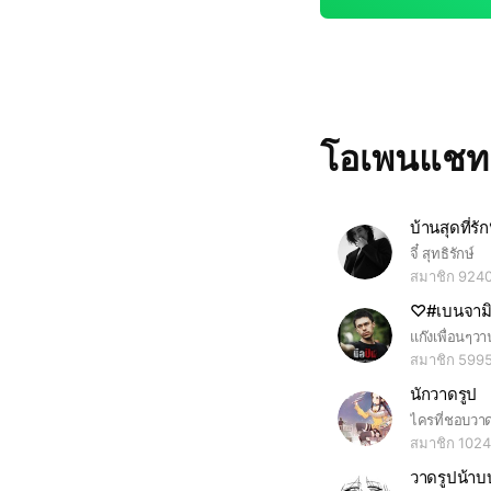
โอเพนแช
บ้านสุดที่รัก
จี๋ สุทธิรักษ์
สมาชิก 924
♡#เบนจามิ
สมาชิก 599
นักวาดรูป
สมาชิก 1024
วาดรูปน้า