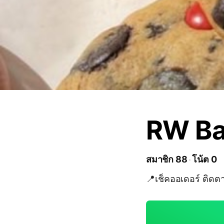
RW Ba
สมาชิก 88
โน้ต 0
📍เช็คออเดอร์ ติดต