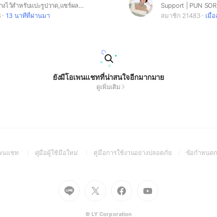
โอเพนฯ นี้ สร้างไว้สำหรับแปะรูปวาด,แชร์ผลงาน,สปอยงาน,ขอคำปรึกษาเกียวกับงานวาดต่างๆ ฯลฯ +คุยเล่น ใครที่สนใจในด้านนี้ก็แวะมาพูดคุยกันได้นะคะ-!🎀✨
Support | PUN SO
8
13 นาทีที่ผ่านมา
สมาชิก 21483
เมื่อ
ยังมีโอเพนแชทที่น่าสนใจอีกมากมาย
ดูเพิ่มเติม
(Open
(Open
(Open
อเพนแชท
คู่มือผู้ใช้มือใหม่
คู่มือการใช้งานอย่างปลอดภัย
ข้อกำหนดก
in
in
in
a
a
a
new
new
new
Go
Go
Go
Go
window)
window)
window)
to
to
to
to
Line
X
Facebook
Youtube
(Open
(Open
(Open
(Open
© LY Corporation