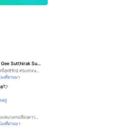
💙🐻‍❄️ บ้านหมีขาว Gee Sutthirak Subvijitra Fanclub สุดที่รัก
กลุ่มคนรัก จี๋ สุดที่รัก #จี๋สุทธิรักษ์ #Sutthirak #อนงค์ #myboo #สุทธิรักษ์ทรัพย์วิจิตร #ภาพยนต์ #พี่จี๋ #จี๋4kings #4kings #Geesutthirak #Gee #สุดที่รัก #หมีขั่วโลก
วโมงที่ผ่านมา
‍❄️💘
ักครู่
🖇วาดรูป/ฝึกวาดรูป/คุยเล่น/แลกเปลี่ยนความรู้/และแปะผลงาน•√•✨ 『กลุ่มนี้ต้อนรับทุกคนครับ』 **วาดสวยหรือไม่สวยหรือจะวาดไม่เป็นก็เข้าได้✨💗 **เข้ามาแล้วอย่าลืมอ่านกฏในโน้ตด้วยนะครับ^^
วโมงที่ผ่านมา