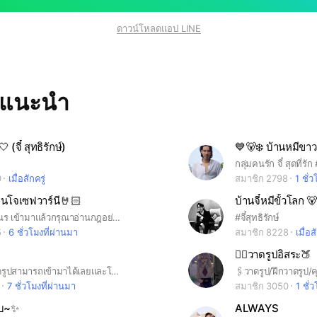
ดาวน์โหลดแอป LINE
ทแนะนำ
 (จี๋ สุทธิรักษ์)
0
เมื่อสักครู่
สมาชิก 2798
1 ชั่
นโจเซฟวาร์นี🤘🏻
บ้านจี๋หมีขั้วโลก 🐻
แก๊งเพื่อนๆวานร เข้ามาแล้วกรุณาอ่านกฎอย่างเคร่งครัด ในกลุ่มนี้มีพี่เบนกรุณาทำตามกฎกันด้วยนะ💞 (#chipmunkben)
#จี๋สุทธิรักษ์
5
6 ชั่วโมงที่ผ่านมา
สมาชิก 8228
เมื่อส
👉🏻วาดรูปอิสระ🍑
ไครที่ชอบวาดรูปสามารถเข้ามาได้เลยและโชว์ผลงานการวาดรูปของคุณสามารถแข่งวาดรูปกันได้ มาคุยแก่เบื่อได้
7 ชั่วโมงที่ผ่านมา
สมาชิก 3050
1 ชั่
บบ~✨
ALWAYS