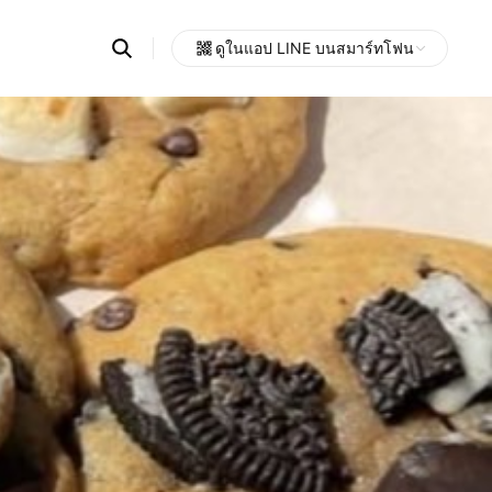
Search
ดูในแอป LINE บนสมาร์ทโฟน
OpenChats
Open
or
search
messages
area