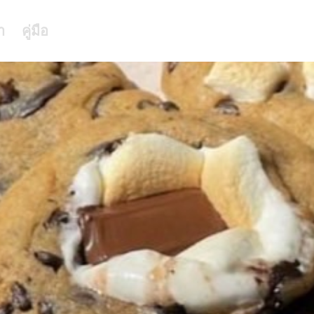
า
คู่มือ