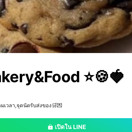
kery&Food ⭐️🍪🍓
ามเวลา,จุดนัดรับส่งของ🛒💌
เปิดใน LINE