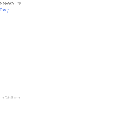
RNNAWAT 💚
สักครู่
(Open
ารใช้บริการ
in
a
new
window)