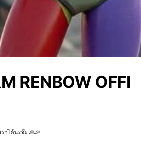
M RENBOW OFFI
ราได้นะจ๊ะ 🙏🎉