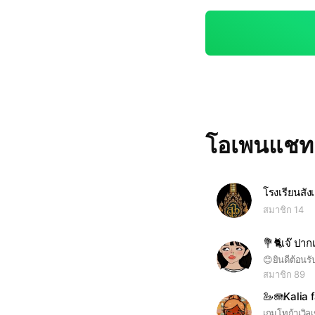
โอเพนแช
โรงเรียนสัง
สมาชิก 14
💐🐈เจ๊ ปาก
สมาชิก 89
🦢🪼Kalia 
เกมโทก้าเวิล