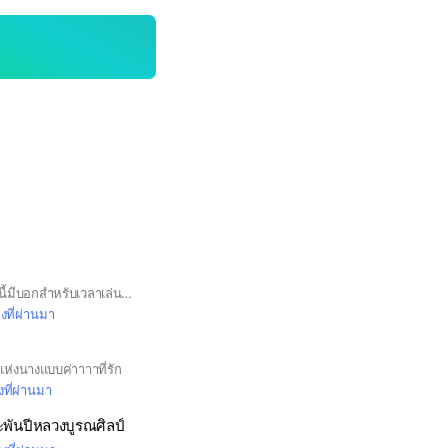
มาเล่นกันเยอะๆนะในนี้มีบอกสำหรับเวลาเล่นด้วยน้าา
มงที่ผ่านมา
านแห่งนางแบบค่าาาาที่รัก
งที่ผ่านมา
ะพันปีหลวงบูรณศิลป์