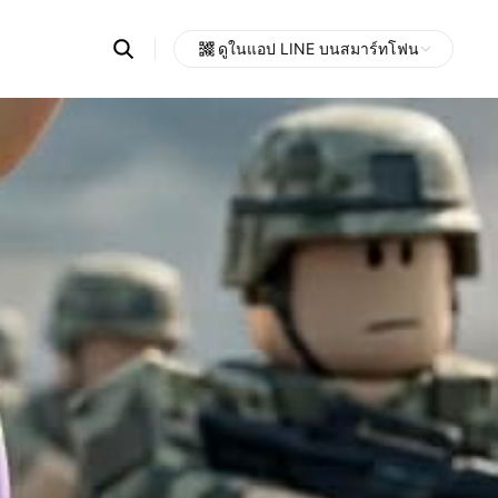
Search
ดูในแอป LINE บนสมาร์ทโฟน
OpenChats
Open
or
search
messages
area