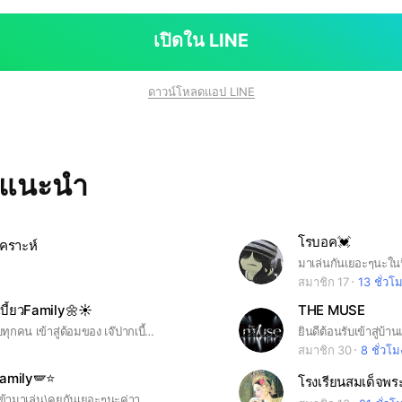
เปิดใน LINE
ดาวน์โหลดแอป LINE
ทแนะนำ
โรบอค💓
เคราะห์
สมาชิก 17
13 ชั่วโ
เบี้ยวFamily🌼☀️
THE MUSE
😊ยินดีต้อนรับทุกคน เข้าสู่ด้อมของ เจ๊ปากเบี้ยว 🫦คร่ะ📍กฏของกลุ่มนี้คือ📍1.ห้ามเกิดการทะเลาะวิวาตกัน🤬2.ห้ามส่งลิ้งอะไรก็ตามเกิน1ชม.⏰3.ไม่ว่าจะเกิดอะไรขึ้น เราทุกคนต้องช่วยกันแก้ไขปัญหา🤑4.ถ้าจะไลฟ์ทอร์กให้ทักมาหาเจ๊ หรือ จะทักไปในด้อมก็ได้😻5.ใครมีข้อเสนอชื่อ เรื่องละครสามารถ ทักมาในด้อมได้ คร่ะ🎥🎬 ใครฝ่าฝืนจะถูกเตะออกทันทีคร่ะ🫶🏻🙌🏻
ยินดีต้อนรับเข้าสู่บ้
สมาชิก 30
8 ชั่วโม
family🪽⭐️
โรงเรียนสมเด็จพร
เข้ามาเล่น\คุยกันเยอะๆนะค่าา