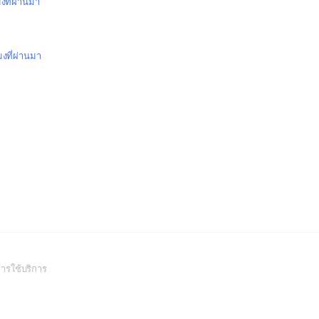
มงที่ผ่านมา
มงที่ผ่านมา
(Open
ารใช้บริการ
in
a
new