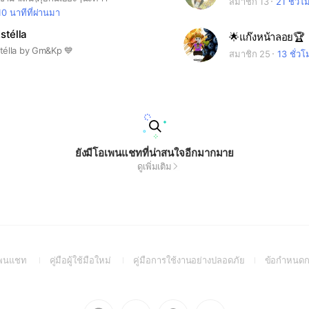
สมาชิก 13
21 ชั่วโ
10 นาทีที่ผ่านมา
stélla
🌟แก๊งหน้าลอย🏆
télla by Gm&Kp 💙
สมาชิก 25
13 ชั่วโ
ยังมีโอเพนแชทที่น่าสนใจอีกมากมาย
ดูเพิ่มเติม
(Open
(Open
(Open
อเพนแชท
คู่มือผู้ใช้มือใหม่
คู่มือการใช้งานอย่างปลอดภัย
ข้อกำหนดก
in
in
in
a
a
a
new
new
new
Go
Go
Go
Go