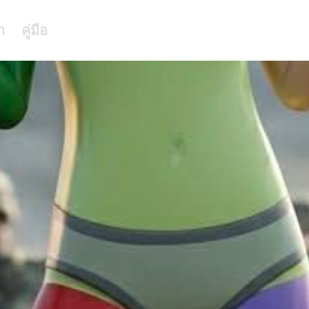
า
คู่มือ