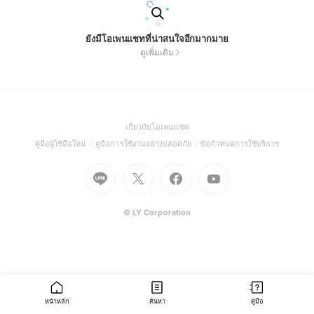
ยังมีโอเพนแชทที่น่าสนใจอีกมากมาย
ดูเพิ่มเติม
(Open
เกี่ยวกับโอเพนแชท
in
(Open
(Open
(Open
คู่มือผู้ใช้มือใหม่
คู่มือการใช้งานอย่างปลอดภัย
ข้อกำหนดการใช้บริการ
a
in
in
in
Go
Go
Go
new
Go
a
a
a
to
to
to
window)
to
new
new
new
Line
X
Facebook
Youtube
window)
window)
window)
(Open
(Open
(Open
(Open
© LY Corporation
in
in
in
in
a
a
a
a
new
new
new
new
window)
window)
window)
window)
หน้าหลัก
ค้นหา
คู่มือ