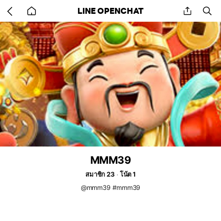
Go
share
se
LINE OPENCHAT
back
to
home
MMM39
สมาชิก 23
โน้ต 1
@mmm39 #mmm39