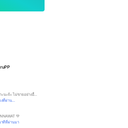
ruPP
มีไว้ขายขนมโดยเฉพาะนะจ้ะ ไม่ขายอย่างอื่นนะจ้ะ
ที่ผ่านมา
RNNAWAT 💚
าทีที่ผ่านมา