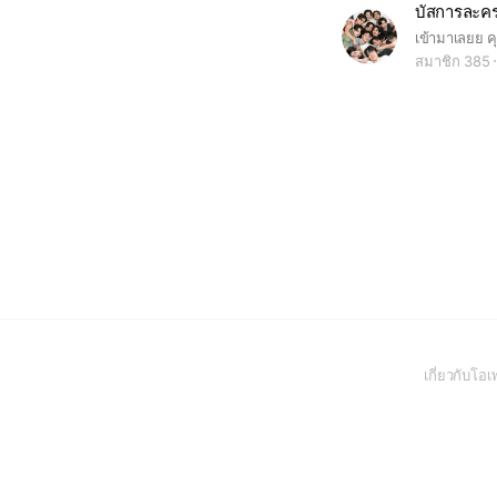
บัสการละค
สมาชิก 385
เกี่ยวกับโ