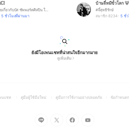
ร💥
บ้านจี๋หมีขั้วโลก 🐻
เข้ามาเลยย คุยเกี่ยวกับบัส ซัพพอร์ตศิลปิน ใครทะเลาะ.บินน ใครดูถูกศิลปิน.บินน ใครไม่เคารพกฎ.บินน
#จี๋สุทธิรักษ์
5 ชั่วโมงที่ผ่านมา
สมาชิก 8234
5 ชั่
ยังมีโอเพนแชทที่น่าสนใจอีกมากมาย
ดูเพิ่มเติม
(Open
(Open
(Open
อเพนแชท
คู่มือผู้ใช้มือใหม่
คู่มือการใช้งานอย่างปลอดภัย
ข้อกำหนดก
in
in
in
a
a
a
new
new
new
Go
Go
Go
Go
window)
window)
window)
to
to
to
to
Line
X
Facebook
Youtube