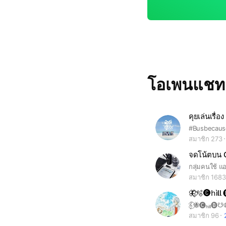
โอเพนแช
#Busbecaus
สมาชิก 273
จดโน้ตบน 
กลุ่มคนใช้ แ
สมาชิก 1683
สมาชิก 96