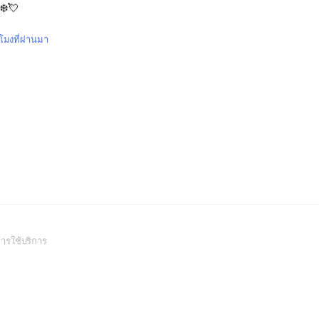
‍❄️💘
วโมงที่ผ่านมา
(Open
ารใช้บริการ
in
a
new
window)