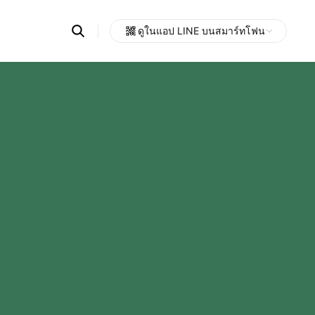
Search
ดูในแอป LINE บนสมาร์ทโฟน
OpenChats
Open
or
search
messages
area