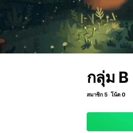
กลุ่ม B
สมาชิก 5
โน้ต 0