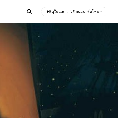
Search
ดูในแอป LINE บนสมาร์ทโฟน
OpenChats
Open
or
search
messages
area