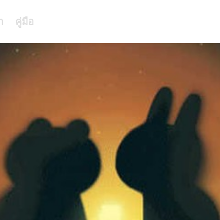
า
คู่มือ