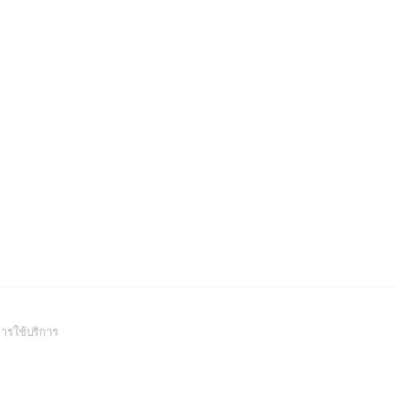
(Open
ารใช้บริการ
in
a
new