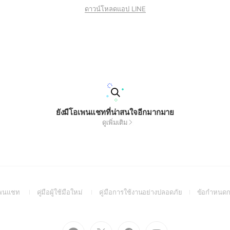
ดาวน์โหลดแอป LINE
ยังมีโอเพนแชทที่น่าสนใจอีกมากมาย
ดูเพิ่มเติม
(Open
(Open
(Open
อเพนแชท
คู่มือผู้ใช้มือใหม่
คู่มือการใช้งานอย่างปลอดภัย
ข้อกำหนดก
in
in
in
a
a
a
new
new
new
Go
Go
Go
Go