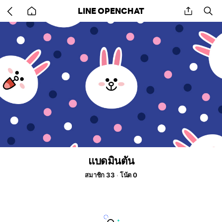
Go
share
se
LINE OPENCHAT
back
to
home
แบดมินตัน
สมาชิก 33
โน้ต 0