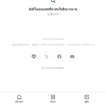
ยังมีโอเพนแชทที่น่าสนใจอีกมากมาย
ดูเพิ่มเติม
(Open
เกี่ยวกับโอเพนแชท
in
(Open
(Open
(Open
คู่มือผู้ใช้มือใหม่
คู่มือการใช้งานอย่างปลอดภัย
ข้อกำหนดการใช้บริการ
a
in
in
in
Go
Go
Go
new
Go
a
a
a
to
to
to
window)
to
new
new
new
Line
X
Facebook
Youtube
window)
window)
window)
(Open
(Open
(Open
(Open
© LY Corporation
in
in
in
in
a
a
a
a
new
new
new
new
window)
window)
window)
window)
หน้าหลัก
ค้นหา
คู่มือ