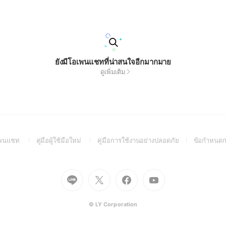
ยังมีโอเพนแชทที่น่าสนใจอีกมากมาย
ดูเพิ่มเติม
(Open
(Open
(Open
อเพนแชท
คู่มือผู้ใช้มือใหม่
คู่มือการใช้งานอย่างปลอดภัย
ข้อกำหนดก
in
in
in
a
a
a
new
new
new
Go
Go
Go
Go
window)
window)
window)
to
to
to
to
Line
X
Facebook
Youtube
(Open
(Open
(Open
(Open
© LY Corporation
in
in
in
in
a
a
a
a