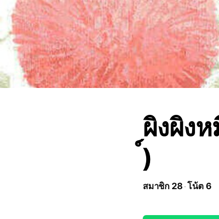
ผิงผิงห
์)
สมาชิก 28
โน้ต 6