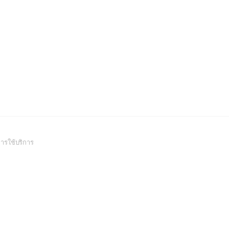
(Open
ารใช้บริการ
in
a
new
window)