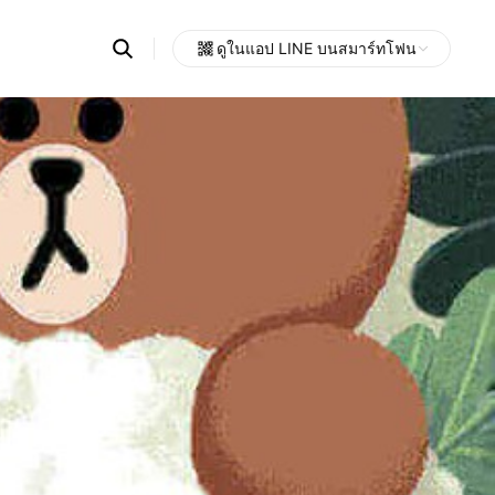
Search
ดูในแอป LINE บนสมาร์ทโฟน
OpenChats
Open
or
search
messages
area