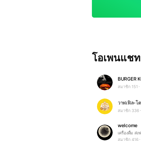
โอเพนแช
BURGER K
สมาชิก 151
สมาชิก 336
welcome
เครื่องดื่ม ส่งฟ
สมาชิก 416