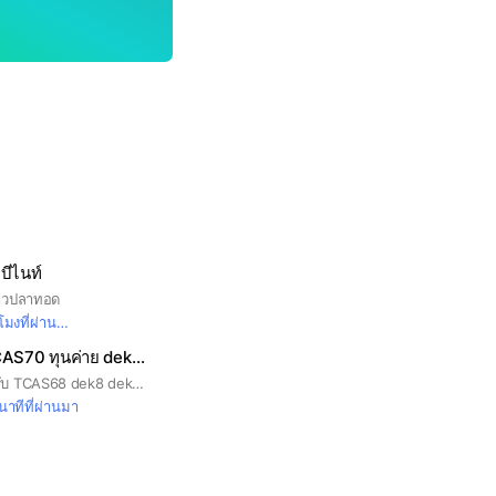
บีไนท์
้าวปลาทอด
มงที่ผ่านมา
สอบเข้ามหาลัย TCAS70 ทุนค่าย dek70
รวมข่าวสอบเข้าสำหรับ TCAS68 dek8 dek69 รับตรง ทุน ค่าย
นาทีที่ผ่านมา