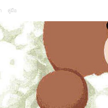
า
คู่มือ