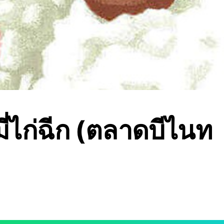
มี่ไก่ฉีก (ตลาดบีไนท