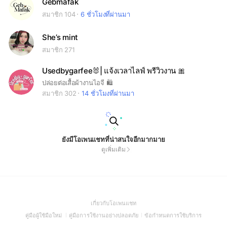
Gebmafak
สมาชิก 104
6 ชั่วโมงที่ผ่านมา
She’s mint
สมาชิก 271
Usedbygarfee🐰| แจ้งเวลาไลฟ์ พรีวิวงาน 🎀
ปล่อยต่อเสื้อผ้างานไอจี 🛍️
สมาชิก 302
14 ชั่วโมงที่ผ่านมา
ยังมีโอเพนแชทที่น่าสนใจอีกมากมาย
ดูเพิ่มเติม
(Open
เกี่ยวกับโอเพนแชท
in
(Open
(Open
(Open
คู่มือผู้ใช้มือใหม่
คู่มือการใช้งานอย่างปลอดภัย
ข้อกำหนดการใช้บริการ
a
in
in
in