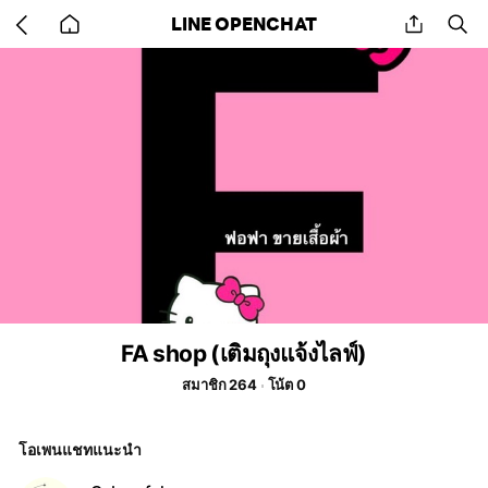
Go
share
se
LINE OPENCHAT
back
to
home
FA shop (เติมถุงแจ้งไลฟ์)
สมาชิก 264
โน้ต 0
โอเพนแชทแนะนำ