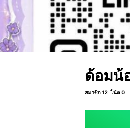
ด้อมน้
สมาชิก 12
โน้ต 0