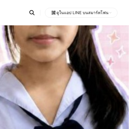
Search
ดูในแอป LINE บนสมาร์ทโฟน
OpenChats
Open
or
search
messages
area