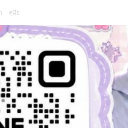
า
คู่มือ