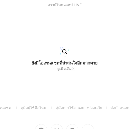
ดาวน์โหลดแอป LINE
ยังมีโอเพนแชทที่น่าสนใจอีกมากมาย
ดูเพิ่มเติม
(Open
(Open
(Open
อเพนแชท
คู่มือผู้ใช้มือใหม่
คู่มือการใช้งานอย่างปลอดภัย
ข้อกำหนดก
in
in
in
a
a
a
new
new
new
Go
Go
Go
Go