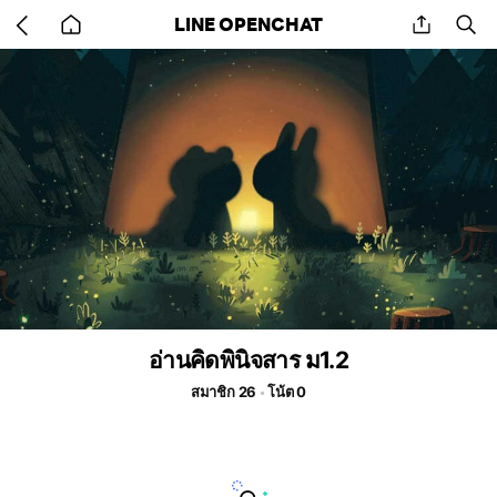
Go
share
se
LINE OPENCHAT
back
to
home
อ่านคิดพินิจสาร ม1.2
สมาชิก 26
โน้ต 0