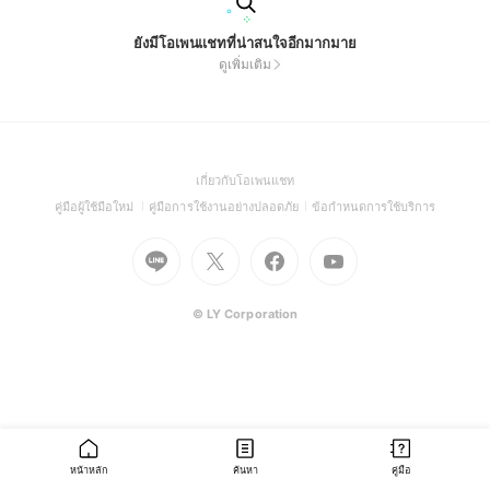
ยังมีโอเพนแชทที่น่าสนใจอีกมากมาย
ดูเพิ่มเติม
(Open
เกี่ยวกับโอเพนแชท
in
(Open
(Open
(Open
คู่มือผู้ใช้มือใหม่
คู่มือการใช้งานอย่างปลอดภัย
ข้อกำหนดการใช้บริการ
a
in
in
in
Go
Go
Go
new
Go
a
a
a
to
to
to
window)
to
new
new
new
Line
X
Facebook
Youtube
window)
window)
window)
(Open
(Open
(Open
(Open
© LY Corporation
in
in
in
in
a
a
a
a
new
new
new
new
window)
window)
window)
window)
หน้าหลัก
ค้นหา
คู่มือ